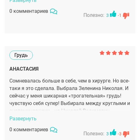
Развернуть
доверится. Подруги посоветовали мне Зеленина
0 комментариев
(младшего) Николая Вадимовича пластического
Полезно:
3
-1
хирурга, врача в 4ом поколении. Он опытный
доктор, мастер своего дела. Операция прошла
отлично. Спасибо.
Грудь
АНАСТАСИЯ
Сомневалась больше в себе, чем в хирурге. Но все-
таки я это сделала. Выбрала Зеленина Николая. И
сейчас у меня шикарная «трогательная» грудь!
чувствую себя супер! Выбирала между круглыми и
анатомическими… но Николай Вадимович
объяснил почему анатомические лучше в моём
Развернуть
случае. Грудь выглядит натурально. Результатом
0 комментариев
довольна на все сто!
Полезно:
3
-3