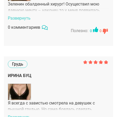
Зеленин обалденный хирург! Осуществил мою
давнюю мечту – наконец то у меня появилась
грудь! грудь 3го размера! Каким был мой страх
Развернуть
перед операцией…, но результат стоил того.
0 комментариев
Спасибо Николаю Вадимовичу!
Полезно:
0
0
Грудь
ИРИНА БУЦ
Я всегда с завистью смотрела на девушек с
пышной грудью. Но сама боялась сделать
пластику, так как не знала врача, которому можно