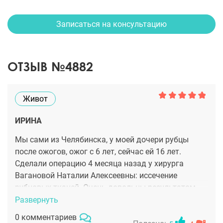
Записаться на консультацию
ОТЗЫВ №4882
Живот
ИРИНА
Мы сами из Челябинска, у моей дочери рубцы
после ожогов, ожог с 6 лет, сейчас ей 16 лет.
Сделали операцию 4 месяца назад у хирурга
Вагановой Наталии Алексеевны: иссечение
рубцовых тканей. Очень довольны результатом
операции. У нас ожоги на видном месте: шея,
Развернуть
левая рука, нам важна эстетика и, конечно, чтобы
0 комментариев