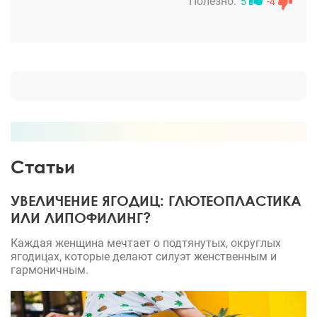
все сгибательные движения улучшились. В
Полезно:
5
-4
Челябинске помощь предлагали местные хирурги,
но даже не смогли показать примеры работ,
поэтому искали проверенного и опытного врача.
Приехали в Москву, и оно того стоило. Прекрасная
клиника, нас хорошо расположили в условиях
стационара, находились в Москве 7 дней.
Операция, перевязка каждый день. Сейчас
выполняем все предписания и заживаем. С
доктором всегда на связи, что очень успокаивает.
Статьи
Приедем еще раз показаться в 6 месяцев. Спасибо
Вам!
УВЕЛИЧЕНИЕ ЯГОДИЦ: ГЛЮТЕОПЛАСТИКА
ИЛИ ЛИПОФИЛИНГ?
Каждая женщина мечтает о подтянутых, округлых
ягодицах, которые делают силуэт женственным и
гармоничным.