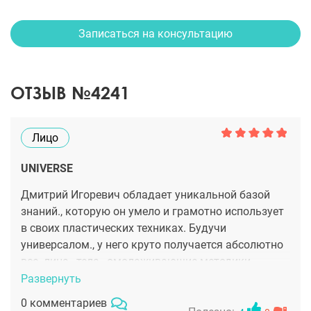
Записаться на консультацию
ОТЗЫВ №4241
Лицо
UNIVERSE
Дмитрий Игоревич обладает уникальной базой
знаний., которую он умело и грамотно использует
в своих пластических техниках. Будучи
универсалом., у него круто получается абсолютно
все- лица., тела., омолаживающие методики.,
липосакции и красивейшие сиси. Я убедилась в
Развернуть
этом лично., когда сделала у него сначала
0 комментариев