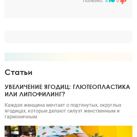
пластику груди., потом омолаживающие
Полезно:
4
0
процедурки и даже липо бедер. Довольна каждой
из процедур на все двести. Восхищаюсь им.,
Благодарю его и искренне советую всем тем., кто в
поисках своего..самого лучшего пластического
хирурга.
Статьи
УВЕЛИЧЕНИЕ ЯГОДИЦ: ГЛЮТЕОПЛАСТИКА
ИЛИ ЛИПОФИЛИНГ?
Каждая женщина мечтает о подтянутых, округлых
ягодицах, которые делают силуэт женственным и
гармоничным.