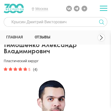
Москва
300 Экспертов
Пластические хирурги
Тимошенко Александр В
ГЛАВНАЯ
ОТЗЫВЫ
Тимошенко Александр
Владимирович
Пластический хирург
5
(4)