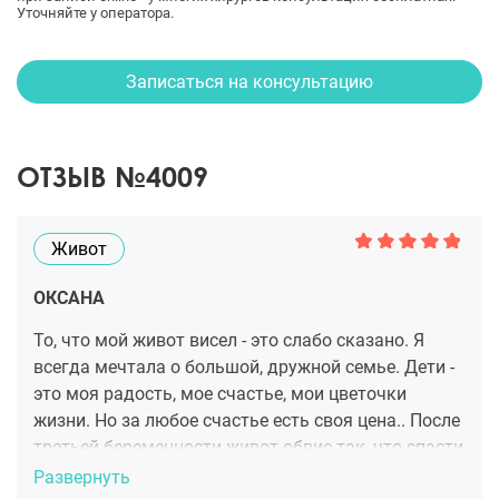
Уточняйте у оператора.
Записаться на консультацию
ОТЗЫВ №4009
Живот
ОКСАНА
То, что мой живот висел - это слабо сказано. Я
всегда мечтала о большой, дружной семье. Дети -
это моя радость, мое счастье, мои цветочки
жизни. Но за любое счастье есть своя цена.. После
третьей беременности живот обвис так, что спасти
ситуацию спортом точно не получилось бы никак.
Развернуть