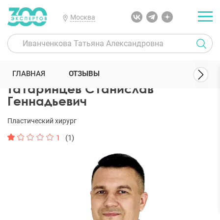
Москва
300 Экспертов
Пластические хирурги
Татаринцев Станислав Г
ГЛАВНАЯ
ОТЗЫВЫ
Татаринцев Станислав
Геннадьевич
Пластический хирург
1
(1)