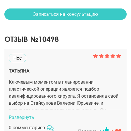
Записаться на консультацию
ОТЗЫВ №10498
Нос
ТАТЬЯНА
Ключевым моментом в планировании
пластической операции является подбор
квалифицированного хирурга. Я остановила свой
выбор на Стайсупове Валерии Юрьевиче, и
результат превзошел все мои ожидания. Он
отлично скорректировал деформацию носовой
Развернуть
перегородки, а также устранил нежелательную
0 комментариев