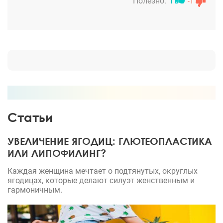
горбинку. Благодаря этому я больше не
Полезно:
1
-1
беспокоюсь о том, какое впечатление произвожу,
чувствую себя увереннее на фотографиях и в
целом приняла себя. Уже поняла для себя, что
если собственная внешность вызывает
дискомфорт и переживания, то не стоит бояться
перемен, как то так)
Статьи
УВЕЛИЧЕНИЕ ЯГОДИЦ: ГЛЮТЕОПЛАСТИКА
ИЛИ ЛИПОФИЛИНГ?
Каждая женщина мечтает о подтянутых, округлых
ягодицах, которые делают силуэт женственным и
гармоничным.