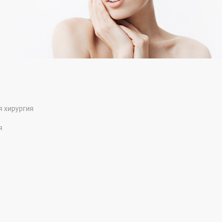
я хирургия
я