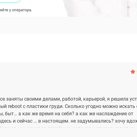
яйте у оператора.
все заняты своими делами, работой, карьерой, я решила ус
вый reboot с пластики груди. Сколько угодно можно искать
ы, быт… а как же время на себя? а как же наслаждение от
здесь и сейчас … в настоящем. не задумывались? хочу вдо
забивают» на какие-то потайные желания и откладывают их
Как это сделала я- мой мощный старт - пластика у Сергеева