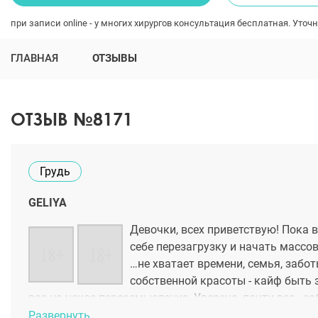
при записи online - у многих хирургов консультация бесплатная. Уточн
ГЛАВНАЯ
ОТЗЫВЫ
ОТЗЫВ №8171
Грудь
GELIYA
Девочки, всех приветствую! Пока 
себе перезагрузку и начать массо
…не хватает времени, семья, забот
собственной красоты - кайф быть 
вас на некое переосмысление. Уверена, почти все «
реализацию. Не надо так делать,. вперед, дерзайте ) 
Развернуть