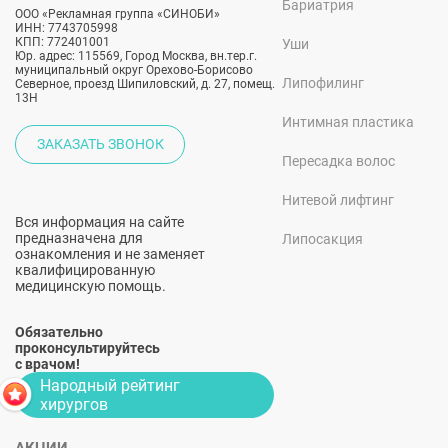
Бариатрия
ООО «Рекламная группа «СИНОБИ»
ИНН: 7743705998
КПП: 772401001
Уши
Юр. адрес: 115569, Город Москва, вн.тер.г.
муниципальный округ Орехово-Борисово
Липофилинг
Северное, проезд Шипиловский, д. 27, помещ.
13Н
Интимная пластика
ЗАКАЗАТЬ ЗВОНОК
Пересадка волос
Нитевой лифтинг
Вся информация на сайте
предназначена для
Липосакция
ознакомления и не заменяет
квалифицированную
медицинскую помощь.
Обязательно
проконсультируйтесь
с врачом!
Народный рейтинг
хирургов
АКЦИИ