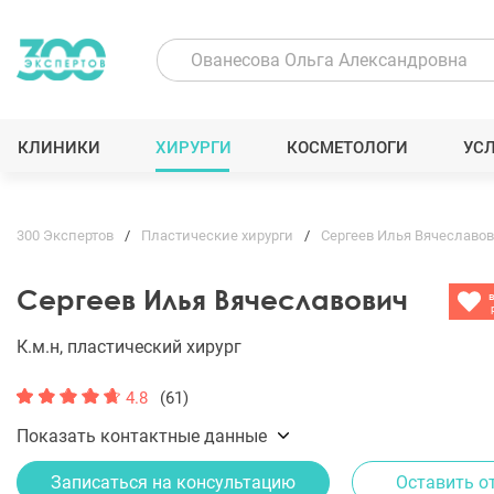
КЛИНИКИ
ХИРУРГИ
КОСМЕТОЛОГИ
УС
300 Экспертов
Пластические хирурги
Сергеев Илья Вячеславо
Сергеев Илья Вячеславович
К.м.н, пластический хирург
4.8
(61)
Показать контактные данные
Записаться на консультацию
Оставить о