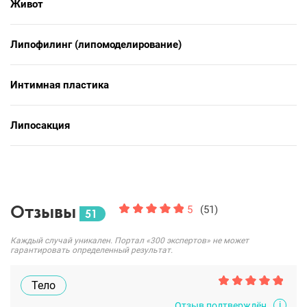
Живот
Липофилинг (липомоделирование)
Интимная пластика
Липосакция
Отзывы
5
(51)
51
Каждый случай уникален. Портал «300 экспертов» не может
гарантировать определенный результат.
Тело
i
Отзыв подтверждён