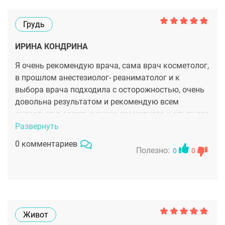
Грудь
ИРИНА КОНДРИНА
Я очень рекомендую врача, сама врач косметолог,
в прошлом анестезиолог- реаниматолог и к
выбора врача подходила с осторожностью, очень
довольна результатом и рекомендую всем
оказаться в золотых руках грамотного и опытного
хирурга
Развернуть
0 комментариев
Полезно:
0
0
Живот