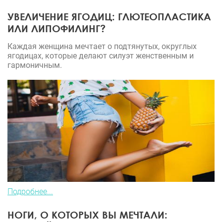
врача и тогда вы будете счастливы!????Хочу
УВЕЛИЧЕНИЕ ЯГОДИЦ: ГЛЮТЕОПЛАСТИКА
выразить огромную благодарность Самиру
ИЛИ ЛИПОФИЛИНГ?
Хассановичу и его команде за новую меня!!!Вы
подарили мне уверенность в себе и новую жизнь!!!
Каждая женщина мечтает о подтянутых, округлых
ягодицах, которые делают силуэт женственным и
гармоничным.
Подробнее...
НОГИ, О КОТОРЫХ ВЫ МЕЧТАЛИ: