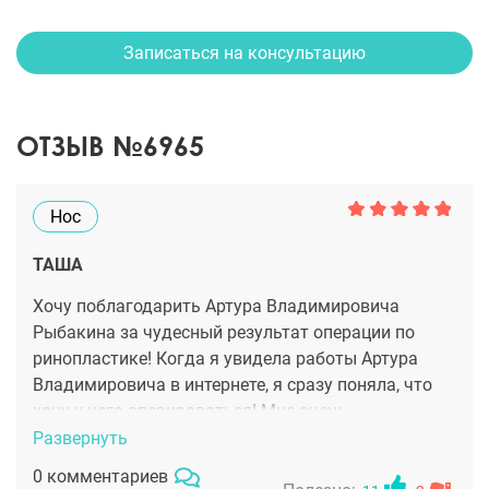
Записаться на консультацию
ОТЗЫВ №6965
Нос
ТАША
Хочу поблагодарить Артура Владимировича
Рыбакина за чудесный результат операции по
ринопластике! Когда я увидела работы Артура
Владимировича в интернете, я сразу поняла, что
хочу у него оперироваться! Мне очень
понравились его работы, прям очень! Решив не
Развернуть
тянуть время, я записалась к нему на
0 комментариев