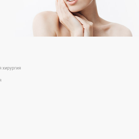
я хирургия
я