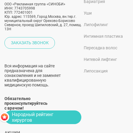
Бариатрия
ООО «Рекламная группа «СИНОБИ»
ИНН: 7743705998
КПП: 772401001
Уши
Юр. адрес: 115569, Город Москва, вн.тер.г.
муниципальный округ Орехово-Борисово
Липофилинг
Северное, проезд Шипиловский, д. 27, помещ.
13Н
Интимная пластика
ЗАКАЗАТЬ ЗВОНОК
Пересадка волос
Нитевой лифтинг
Вся информация на сайте
предназначена для
Липосакция
ознакомления и не заменяет
квалифицированную
медицинскую помощь.
Обязательно
проконсультируйтесь
с врачом!
Народный рейтинг
хирургов
АКЦИИ