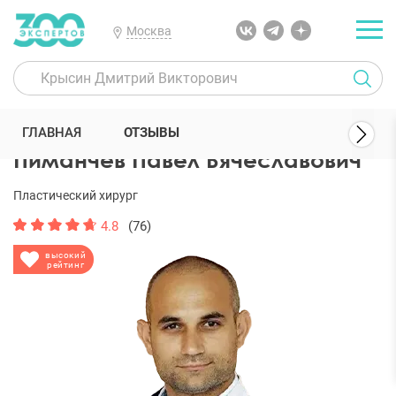
Москва
300 Экспертов
Пластические хирурги
Пиманчев Павел Вячесл
ГЛАВНАЯ
ОТЗЫВЫ
Пиманчев Павел Вячеславович
Пластический хирург
4.8
(76)
высокий
рейтинг