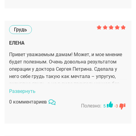
Грудь
ЕЛЕНА
Привет уважаемым дамам! Может, и мое мнение
будет полезным. Очень довольна результатом
операции у доктора Сергея Петрина. Сделала у
него себе грудь такую как мечтала – упругую,
округлую грудь, а не в виде треугольничков без
объема. у меня уже стал беленький шов по ареоле
Развернуть
соска, импланты не чувствуются, грудь вполне
0 комментариев
мягкая. И это совсем не страшно! Больно только
Полезно:
5
-3
первые дни, потерпеть можно! Снять
компрессионное и надеть новое белье доктор
разрешил ровно через месяц после операции, я в
тот же день пошла в магазин женского белья и