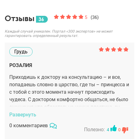
Отзывы
5
(36)
36
Каждый случай уникален. Портал «300 экспертов» не может
гарантировать определенный результат.
Грудь
РОЗАЛИЯ
Приходишь к доктору на консультацию – и все,
попадаешь словно в царство, где ты – принцесса и
с тобой с этого момента начнут происходить
чудеса. С доктором комфортно общаться, не было
ощущения что обязательно нужна пластика, он
наоборот, сказал для меня все "за" и "против"
Развернуть
маммопластики. После операции 7 месяцев и у
0 комментариев
меня все гармонично и красиво во внешнем виде.
Полезно:
4
0
Спасибо за результат, Сергей Александрович!