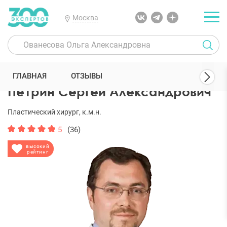
Москва
300 Экспертов
Пластические хирурги
Петрин Сергей Александ
ГЛАВНАЯ
ОТЗЫВЫ
Петрин Сергей Александрович
Пластический хирург, к.м.н.
5
(36)
высокий
рейтинг