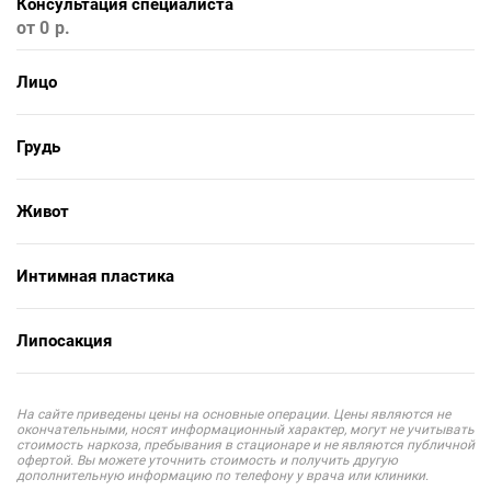
Консультация специалиста
от 0
Лицо
Грудь
Живот
Интимная пластика
Липосакция
На сайте приведены цены на основные операции. Цены являются не
окончательными, носят информационный характер, могут не учитывать
стоимость наркоза, пребывания в стационаре и не являются публичной
офертой. Вы можете уточнить стоимость и получить другую
дополнительную информацию по телефону у врача или клиники.