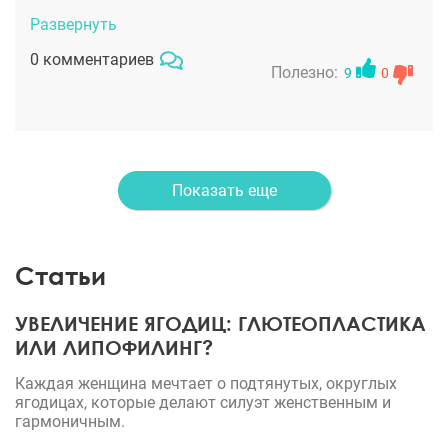
смотреть!
изюминку в выражение глаз. Не обычная
Развернуть
стандартная работа, а очень тонкая,
0 комментариев
кропотливейшая. И приветливо каждый раз
Полезно:
9
0
доктор встречает, приятно ходить на
консультацию и осмотры. Несмотря на то, что до
клиники не очень удобно добираться. Больше ни к
кому не пойду, если задумаю ещё что-то сделать, -
Показать еще
только он. Спасибо Петрину!
Статьи
УВЕЛИЧЕНИЕ ЯГОДИЦ: ГЛЮТЕОПЛАСТИКА
ИЛИ ЛИПОФИЛИНГ?
Каждая женщина мечтает о подтянутых, округлых
ягодицах, которые делают силуэт женственным и
гармоничным.