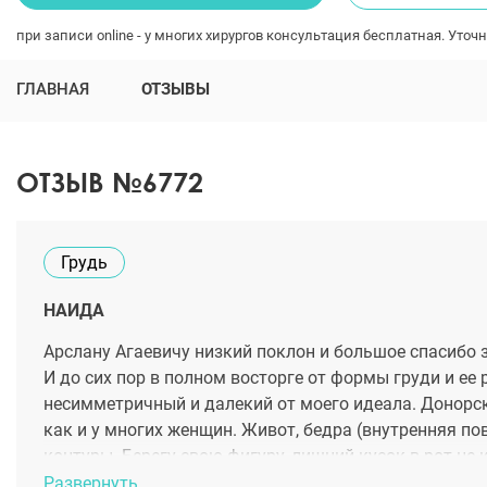
при записи online - у многих хирургов консультация бесплатная. Уточн
ГЛАВНАЯ
ОТЗЫВЫ
ОТЗЫВ №6772
Грудь
НАИДА
Арслану Агаевичу низкий поклон и большое спасибо з
И до сих пор в полном восторге от формы груди и ее 
несимметричный и далекий от моего идеала. Донорск
как и у многих женщин. Живот, бедра (внутренняя по
контуры. Берегу свою фигуру, лишний кусок в рот не 
ходить. Очень довольна своим телом. В этом Арслана
Развернуть