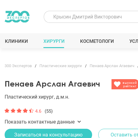
КЛИНИКИ
ХИРУРГИ
КОСМЕТОЛОГИ
УС
300 Экспертов
Пластические хирурги
Пенаев Арслан Агаевич
Пенаев Арслан Агаевич
высокий
рейтинг
Пластический хирург, д.м.н.
4.6
(55)
Показать контактные данные
Записаться на консультацию
Оставить о