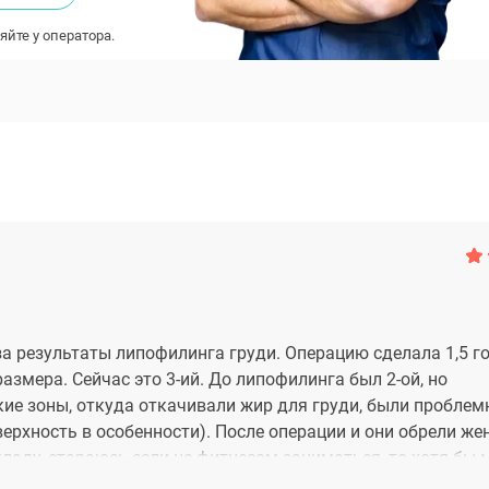
яйте у оператора.
а результаты липофилинга груди. Операцию сделала 1,5 го
размера. Сейчас это 3-ий. До липофилинга был 2-ой, но
ие зоны, откуда откачивали жир для груди, были проблем
верхность в особенности). После операции и они обрели ж
кладу, стараюсь если не фитнесом заниматься, то хотя бы 
 Агаевича большая заслуга!