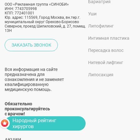
Бариатрия
ООО «Рекламная группа «СИНОБИ»
ИНН: 7743705998
КПП: 772401001
Уши
Юр. адрес: 115569, Город Москва, вн.тер.г.
муниципальный округ Орехово-Борисово
Липофилинг
Северное, проезд Шипиловский, д. 27, помещ.
13Н
Интимная пластика
ЗАКАЗАТЬ ЗВОНОК
Пересадка волос
Нитевой лифтинг
Вся информация на сайте
предназначена для
Липосакция
ознакомления и не заменяет
квалифицированную
медицинскую помощь.
Обязательно
проконсультируйтесь
с врачом!
Народный рейтинг
хирургов
АКЦИИ