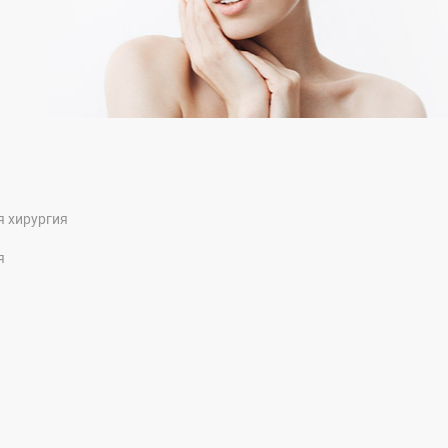
я хирургия
я