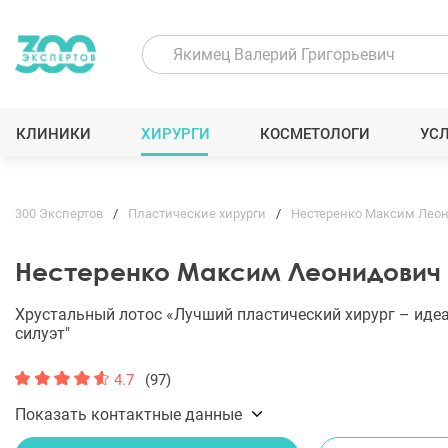
КЛИНИКИ
ХИРУРГИ
КОСМЕТОЛОГИ
УС
300 Экспертов
Пластические хирурги
Нестеренко Максим Лео
Нестеренко Максим Леонидович
Хрустальный лотос «Лучший пластический хирург – иде
силуэт"
4.7
(97)
Показать контактные данные