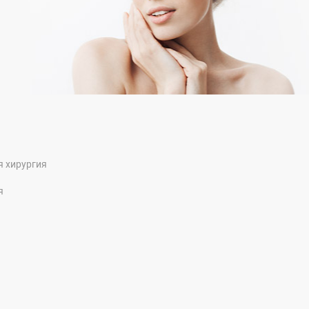
я хирургия
я