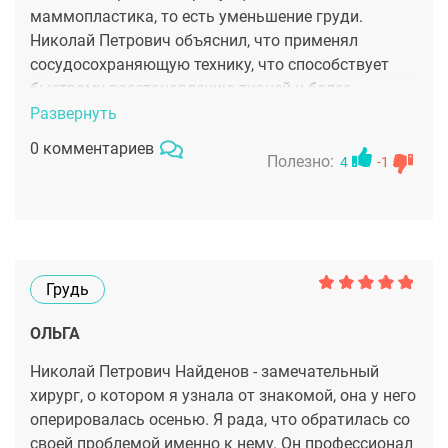
маммопластика, то есть уменьшение груди.
Николай Петрович объяснил, что применял
сосудосохраняющую технику, что способствует
быстрому восстановлению тканей и более
быстрому заживлению. Я даже представить себе
Развернуть
не могла, что третий размер вместо пятого - это
0 комментариев
так круто!
Полезно:
4
-1
Грудь
ОЛЬГА
Николай Петрович Найденов - замечательный
хирург, о котором я узнала от знакомой, она у него
оперировалась осенью. Я рада, что обратилась со
своей проблемой именно к нему. Он профессионал