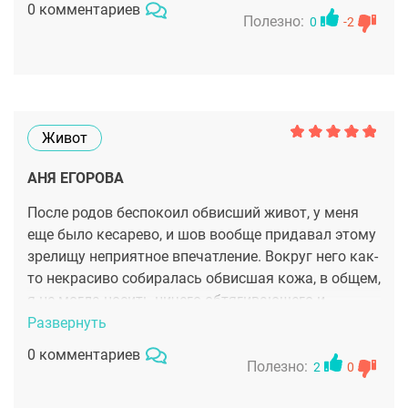
0 комментариев
Полезно:
0
-2
Живот
АНЯ ЕГОРОВА
После родов беспокоил обвисший живот, у меня
еще было кесарево, и шов вообще придавал этому
зрелищу неприятное впечатление. Вокруг него как-
то некрасиво собиралась обвисшая кожа, в общем,
я не могла носить ничего обтягивающего и
комплексовала. Решилась на абдоминопластику,
Развернуть
хорошо, что Фрау клиник предлагает акции на
0 комментариев
операции, я хорошо сэкономила. Операцию делал
Полезно:
2
0
Николай Петрович, он прекрасный хирург и