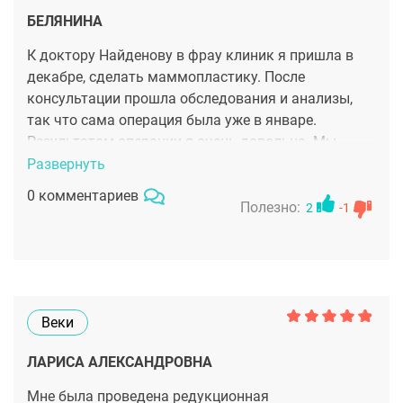
БЕЛЯНИНА
К доктору Найденову в фрау клиник я пришла в
декабре, сделать маммопластику. После
консультации прошла обследования и анализы,
так что сама операция была уже в январе.
Результатом операции я очень довольна. Мы
достигли той цели, которую я озвучила на
Развернуть
консультации в самом начале - сделать грудь как
0 комментариев
можно больше натуральнее. Именно так Николай
Полезно:
2
-1
Петрович и сделал.
Веки
ЛАРИСА АЛЕКСАНДРОВНА
Мне была проведена редукционная