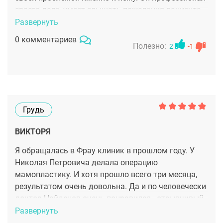
своего дела, умеет слышать пожелания пациента.
Я очень довольна результатом мамопластики,
Развернуть
получилось именно так как я и хотела!
0 комментариев
Полезно:
2
-1
Грудь
ВИКТОРЯ
Я обращалась в Фрау клиник в прошлом году. У
Николая Петровича делала операцию
мамопластику. И хотя прошло всего три месяца,
результатом очень довольна. Да и по человечески
доктор Найденов очень понравился - отзывчивый
и хороший профессионал. В целом всё на высшем
Развернуть
уровне и хирурга рекомендую