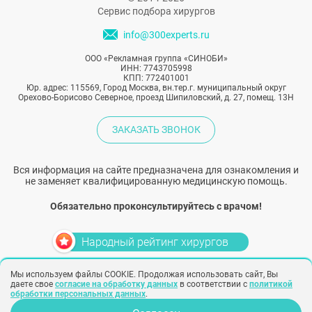
Сервис подбора хирургов
info@300experts.ru
ООО «Рекламная группа «СИНОБИ»
ИНН: 7743705998
КПП: 772401001
Юр. адрес: 115569, Город Москва, вн.тер.г. муниципальный округ
Орехово-Борисово Северное, проезд Шипиловский, д. 27, помещ. 13Н
ЗАКАЗАТЬ ЗВОНОК
Вся информация на сайте предназначена для ознакомления и
не заменяет квалифицированную медицинскую помощь.
Обязательно проконсультируйтесь с врачом!
Народный рейтинг хирургов
Мы используем файлы COOKIE. Продолжая использовать сайт, Вы
Политика конфиденциальности
Согласие на обработку персональных
даете свое
согласие на обработку данных
в соответствии с
политикой
данных
Согласие на рекламу
обработки персональных данных
.
Создание сайта –
SINOBY