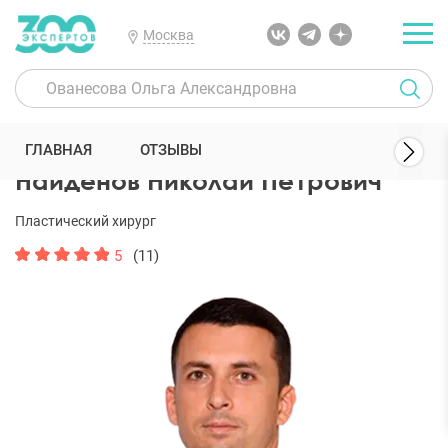
Москва
300 Экспертов
Пластические хирурги
Найденов Николай Петр
ГЛАВНАЯ
ОТЗЫВЫ
Найденов Николай Петрович
Пластический хирург
5
(11)