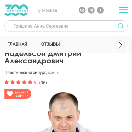
Москва
300 Экспертов
Пластические хирурги
Надельсон Дмитрий Але
ГЛАВНАЯ
ОТЗЫВЫ
Надельсон Дмитрий
Александрович
Пластический хирург, к.м.н.
5
(36)
высокий
рейтинг