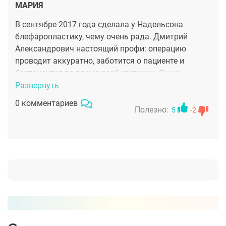
МАРИЯ
В сентябре 2017 года сделала у Надельсона
блефаропластику, чему очень рада. Дмитрий
Александрович настоящий профи: операцию
проводит аккуратно, заботится о пациенте и
беспокоится во время реабилитации. Он на
высшем уровне провел операцию: никаких следов,
Развернуть
даже маленький шрамик который был в начале
0 комментариев
уже исчез. Я помолодела на 10 лет, взгляд
Полезно:
5
-2
открылся, ощущение усталости исчезло, морщинки
и мешки вместе с лишней кожей ушли. Смотрю в
зеркало и вижу себя молодую!