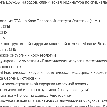
тета Дружбы Народов, клиническая ординатура по специаль
зование БТА" на базе Первого Института Эстетики (г. М.)
г. СПб
 СПб
. М.
 реконструктивной хирургии молочной железы Moscow Breas
», г. СПб
ческой хирургии и косметологии
ждународным участием «Пластическая хирургия, эстетичес
езопасность»
а «Пластическая хирургия, эстетическая медицина и косме
ика Сергей Викторович»
кой и реконструктивной хирургии молочной железы
в эстетической и реконструктивной хирургии груди"
пластика у Погосяна Давида Ашотовича»
участием имени Н.О. Миланова «Пластическая хирургия, эс
й и реконструктивной хирургии молочной железы Moscow Br