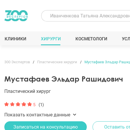
КЛИНИКИ
ХИРУРГИ
КОСМЕТОЛОГИ
УС
300 Экспертов
Пластические хирурги
Мустафаев Эльдар Раши
Мустафаев Эльдар Рашидович
Пластический хирург
5
(1)
Показать контактные данные
Записаться на консультацию
Оставить о