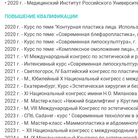
• 2020 г. - Медицинский Институт Российского Универси
ПОВЫШЕНИЕ КВАЛИФИКАЦИИ
2020 г. - Курс по теме "Контурная пластика лица. Исполь
2020 г. - Курс по теме: «Современная блефаропластика», 
2020 г. - Курс по теме: «Современная липоскульптура», г.
2020 г. - Курс по теме: «Комплексное омоложение лица», г
2021 г. - VI Международный конгресс по эстетической и
2021 г. - Интенсивный курс «Современная липоскульптура
2021 г. - Светлогорск, IV Балтийский конгресс по пласти
2021 г. - М., Юбилейный Х Национальный конгресс с ме
2022 г. - Екатеринбург, Курс «Эстетическая хирургия и б
2022 г. - ХI Национальный конгресс имени Н.О. Миланов
2022 г. - М. Мастер-класс «Нижний бодилифтинг у Кругл
2023 г. - М, VIII Международный Конгресс по эстетичес
2023 г. - СПб, Cadaver - курс " Современные технологии 
2023 г. - М. Мастер-класс «Маммопластика и абдомино
2023 г. – ХII Национальный конгресс с международным 
2024 г. - М. IX Международный Конгресс по эстетическо