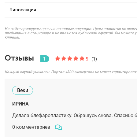
Липосакция
На сайте приведены цены на основные операции. Цены являются не оконч
пребывания в стационаре и не являются публичной офертой. Вы можете 
клиники.
Отзывы
1
5
(1)
Каждый случай уникален. Портал «300 экспертов» не может гарантироват
Веки
ИРИНА
Делала блефаропластику. Обращусь снова. Спасибо 
0 комментариев