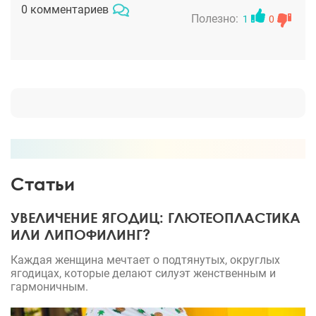
было решено делать увеличение груди с
0 комментариев
коррекцией формы и удалением лишней кожи. Я
Полезно:
1
0
очень волновалась, но сама операция и
реабилитация прошли хорошо. Все зажило
быстрее, чем я думала. Грудь очень красивая. С
удовольствием теперь щеголяю по пляжу в
купальнике)
Статьи
УВЕЛИЧЕНИЕ ЯГОДИЦ: ГЛЮТЕОПЛАСТИКА
ИЛИ ЛИПОФИЛИНГ?
Каждая женщина мечтает о подтянутых, округлых
ягодицах, которые делают силуэт женственным и
гармоничным.