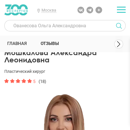
Москва
300 Экспертов
Пластические хирурги
Мошкалова Александра 
ГЛАВНАЯ
ОТЗЫВЫ
Мошкалова Александра
Леонидовна
Пластический хирург
5
(18)