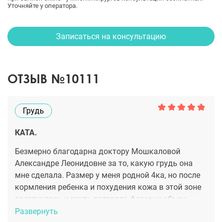
Уточняйте у оператора.
Записаться на консультацию
ОТЗЫВ №10111
Грудь
КАТА.
Безмерно благодарна доктору Мошкаловой
Александре Леонидовне за то, какую грудь она
мне сделала. Размер у меня родной 4ка, но после
кормления ребенка и похудения кожа в этой зоне
растянулась и грудь потеряла форму и объем.
После консультации у Александры Леонидовны
Развернуть