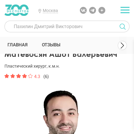
Москва
300 Экспертов
Пластические хирурги
Матевосян Ашот Валерье
ГЛАВНАЯ
ОТЗЫВЫ
Матевосян Ашот Валерьевич
Пластический хирург, к.м.н.
4.3
(6)