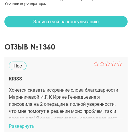
Уточняйте у оператора.
Записаться на консультацию
ОТЗЫВ №1360
Нос
KRISS
Хочется сказать искренние слова благодарности
Мариничевой И.Г. К Ирине Геннадьевне я
приходила на 2 операции в полной уверенности,
что мне помогут в решении моих проблем, так и
произошло! Я очень стеснялась своего внешнего
вида из-за носа. Я решилась на ринопластику.
Развернуть