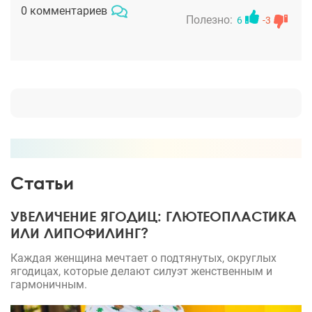
Результат меня поразил! Я не думала, что
0 комментариев
пластика носа может так изменить мой внешний
Полезно:
6
-3
вид. Год спустя я увеличила себе грудь. В моей
жизни произошли изменения, теперь я успешна не
только на работе но и в личной жизни! Ирина
Геннадьевна, спасибо Вам за ВСЕ! Вы очень
внимательный и чуткий профессионал! Здоровья
Вам моя дорогая и удачи во всем!
Статьи
УВЕЛИЧЕНИЕ ЯГОДИЦ: ГЛЮТЕОПЛАСТИКА
ИЛИ ЛИПОФИЛИНГ?
Каждая женщина мечтает о подтянутых, округлых
ягодицах, которые делают силуэт женственным и
гармоничным.