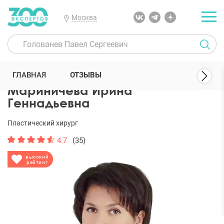
Москва
300 Экспертов
Пластические хирурги
Мариничева Ирина Генн
ГЛАВНАЯ
ОТЗЫВЫ
Мариничева Ирина
Геннадьевна
Пластический хирург
4.7
(35)
высокий
рейтинг