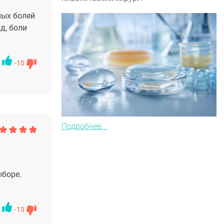
ных болей
д, боли
-10
Подробнее...
ыборе.
-13