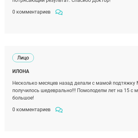
потрясающий результат. Спасибо Доктор!
0 комментариев
Лицо
ИЛОНА
Несколько месяцев назад делали с мамой подтяжку М
получилось шедеврально!!! Помолоделм лет на 15 с м
большое!
0 комментариев