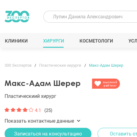
КЛИНИКИ
ХИРУРГИ
КОСМЕТОЛОГИ
УС
300 Экспертов
Пластические хирурги
Макс-Адам Шерер
Макс-Адам Шерер
высокий
рейтинг
Пластическиий хирург
4.1
(25)
Показать контактные данные
Записаться на консультацию
Оставить о