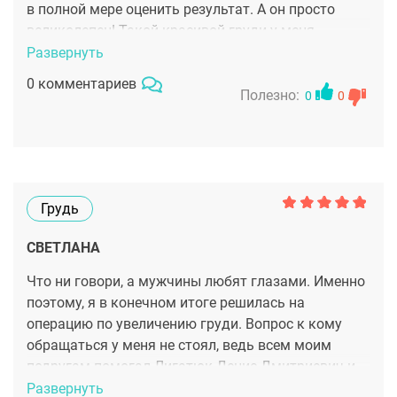
в полной мере оценить результат. А он просто
великолепен! Такой красивой груди у меня
никогда не было! Очень рада, что попала к такому
Развернуть
первоклассному доктору!
0 комментариев
Полезно:
0
0
Грудь
СВЕТЛАНА
Что ни говори, а мужчины любят глазами. Именно
поэтому, я в конечном итоге решилась на
операцию по увеличению груди. Вопрос к кому
обращаться у меня не стоял, ведь всем моим
подругам помогал Лигатюк Денис Дмитриевич и
результат был превосходный. Так что теперь и я
Развернуть