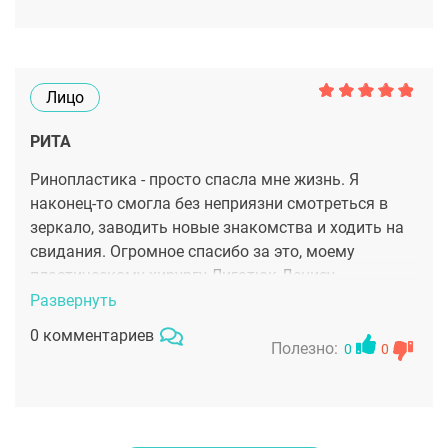
Лицо
РИТА
Ринопластика - просто спасла мне жизнь. Я
наконец-то смогла без неприязни смотреться в
зеркало, заводить новые знакомства и ходить на
свидания. Огромное спасибо за это, моему
пластическому хирургу Лигатюк Денису
Дмитриевичу!
Развернуть
0 комментариев
Полезно:
0
0