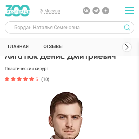
Москва
300 Экспертов
Пластические хирурги
Лигатюк Денис Дмитрие
ГЛАВНАЯ
ОТЗЫВЫ
Лигатюк Денис Дмитриевич
Пластический хирург
5
(10)