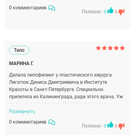
пополнила ряды его верных пациенток.
0 комментариев
Полезно:
0
0
Тело
МАРИНА Г.
Делала липофилинг у пластического хирурга
Лигатюк Дениса Дмитриевича в Институте
Красоты в Санкт-Петербурге. Специально
прилетела из Калининграда, ради этого врача. Уж
очень мне его хвалили. И не зря, результат
великолепен. И главное никакого инородного
Развернуть
материала - только собственные жировые ткани.
0 комментариев
Просто отлично.
Полезно:
0
0