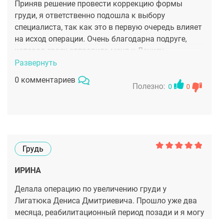
Приняв решение провести коррекцию формы
груди, я ответственно подошла к выбору
специалиста, так как это в первую очередь влияет
на исход операции. Очень благодарна подруге,
которая сразу отправила меня к Денису
Дмитриевичу Лигатюку. Именно благодаря ему, у
Развернуть
меня ИДЕАЛЬНАЯ ГРУДЬ!
0 комментариев
Полезно:
0
0
Грудь
ИРИНА
Делала операцию по увеличению груди у
Лигатюка Дениса Дмитриевича. Прошло уже два
месяца, реабилитационный период позади и я могу