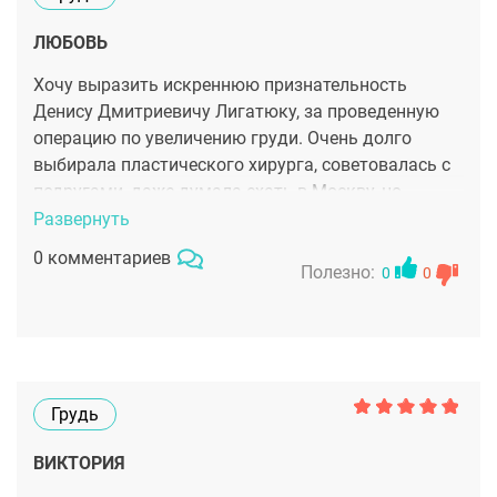
ЛЮБОВЬ
Хочу выразить искреннюю признательность
Денису Дмитриевичу Лигатюку, за проведенную
операцию по увеличению груди. Очень долго
выбирала пластического хирурга, советовалась с
подругами, даже думала ехать в Москву, но
вовремя вмешалась моя тетя, которая рассказала
Развернуть
о Денисе Дмитриевиче и его первоклассных
0 комментариев
операциях. Очень рада, что послушала ее, ведь
Полезно:
0
0
теперь у меня просто идеальная грудь.
Грудь
ВИКТОРИЯ