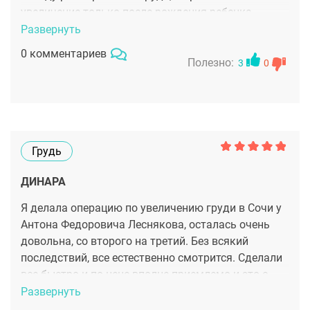
увеличение только после рождения ребенка.
Сбылась моя мечта, полный восторг. Я обожаю
Развернуть
этого доктора, профессионал своего дела!
0 комментариев
Полезно:
3
0
Грудь
ДИНАРА
Я делала операцию по увеличению груди в Сочи у
Антона Федоровича Леснякова, осталась очень
довольна, со второго на третий. Без всякий
последствий, все естественно смотрится. Сделали
все быстро и по цене вполне приемлемо и это с
учетом крутейшей реабилитации в клинике,
Развернуть
которая больше похожа на курорт))