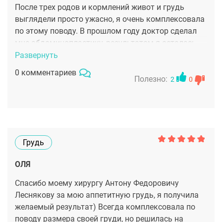
После трех родов и кормлений живот и грудь
выглядели просто ужасно, я очень комплексовала
по этому поводу. В прошлом году доктор сделал
мне абдоминопластику, результатом я осталась
очень довольна, мой животик вернулся к
Развернуть
дородовому состоянию, снова могла на пляже без
0 комментариев
стеснения ходить в купальнике. Ну а два месяца
Полезно:
2
0
назад я снова побывала в чудесной клинике в
Красной поляне, была операция по подтяжке
груди. Так что теперь у меня и грудь как у юной
девушки. Лесняков - прекрасный доктор,
грамотный, внимательный и чуткий, в клинике
Грудь
чувствовала себя как в санатории, настолько там
все чудесно
ОЛЯ
Спасибо моему хирургу Антону Федоровичу
Леснякову за мою аппетитную грудь, я получила
желаемый результат) Всегда комплексовала по
поводу размера своей груди, но решилась на