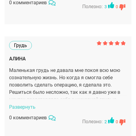
0 комментариев
Полезно:
3
0
Грудь
АЛИНА
Маленькая грудь не давала мне покоя всю мою
сознательную жизнь. Но когда я смогла себе
позволить сделать операцию, я сделала это.
Решиться было несложно, так как я давно уже в
мечтах представляла себя с шикарной грудью
третьего размера) А вот хирурга я искала долго.
Развернуть
Работы Леснякова увидела в интернете и поняла,
0 комментариев
что именно ему доверю работу над своим телом.
Полезно:
2
0
Перелет в Сочи был волнителен, в Красной поляне
я еще ни разу не была, но какая же там чудная