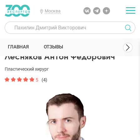
Москва
300 Экспертов
Пластические хирурги
Лесняков Антон Федоров
ГЛАВНАЯ
ОТЗЫВЫ
Лесняков Антон Федорович
Пластический хирург
5
(4)