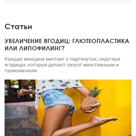
обстановка, я как-будто не на операции была, а на
курорте отдыхала, сервис на высоте) В итоге
получила именно то, что хотела - результатом
Статьи
очень довольна, грудь смотрится естественно.
УВЕЛИЧЕНИЕ ЯГОДИЦ: ГЛЮТЕОПЛАСТИКА
ИЛИ ЛИПОФИЛИНГ?
Каждая женщина мечтает о подтянутых, округлых
ягодицах, которые делают силуэт женственным и
гармоничным.