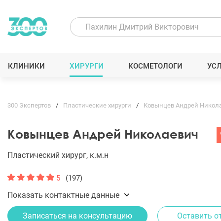
КЛИНИКИ
ХИРУРГИ
КОСМЕТОЛОГИ
УС
300 Экспертов
Пластические хирурги
Ковынцев Андрей Никол
Ковынцев Андрей Николаевич
Пластический хирург, к.м.н
5
(197)
Показать контактные данные
Записаться на консультацию
Оставить о