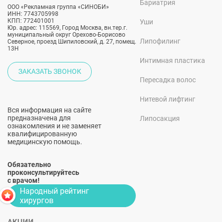
Бариатрия
ООО «Рекламная группа «СИНОБИ»
ИНН: 7743705998
КПП: 772401001
Уши
Юр. адрес: 115569, Город Москва, вн.тер.г.
муниципальный округ Орехово-Борисово
Липофилинг
Северное, проезд Шипиловский, д. 27, помещ.
13Н
Интимная пластика
ЗАКАЗАТЬ ЗВОНОК
Пересадка волос
Нитевой лифтинг
Вся информация на сайте
предназначена для
Липосакция
ознакомления и не заменяет
квалифицированную
медицинскую помощь.
Обязательно
проконсультируйтесь
с врачом!
Народный рейтинг
хирургов
АКЦИИ