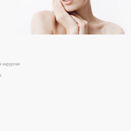
я хирургия
я