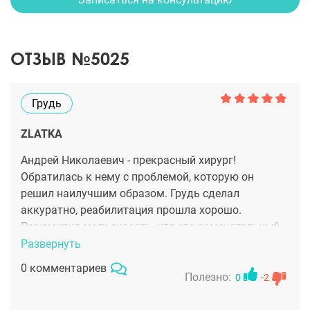
ОТЗЫВ №5025
Грудь
ZLATKA
Андрей Николаевич - прекрасный хирург!
Обратилась к нему с проблемой, которую он
решил наилучшим образом. Грудь сделал
аккуратно, реабилитация прошла хорошо.
Резюмируя могу сказать, что это замечательный
пластический хирург. Профессионал, вежливый и
Развернуть
внимательный врач, позитивный человек. Как
0 комментариев
обещал, так классно и выполнил свою работу.
Полезно:
0
-2