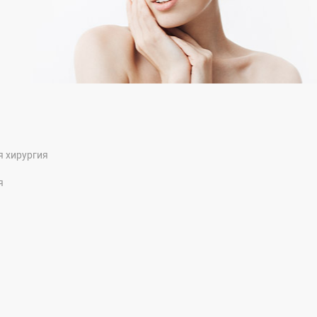
я хирургия
я