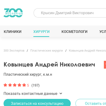
КЛИНИКИ
ХИРУРГИ
КОСМЕТОЛОГИ
УС
300 Экспертов
Пластические хирурги
Ковынцев Андрей Никол
Ковынцев Андрей Николаевич
Пластический хирург, к.м.н
5
(197)
Показать контактные данные
Записаться на консультацию
Оставить о