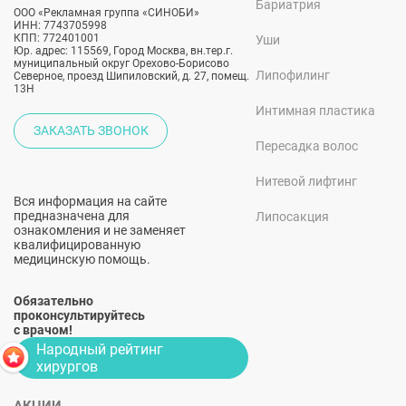
Бариатрия
ООО «Рекламная группа «СИНОБИ»
ИНН: 7743705998
КПП: 772401001
Уши
Юр. адрес: 115569, Город Москва, вн.тер.г.
муниципальный округ Орехово-Борисово
Липофилинг
Северное, проезд Шипиловский, д. 27, помещ.
13Н
Интимная пластика
ЗАКАЗАТЬ ЗВОНОК
Пересадка волос
Нитевой лифтинг
Вся информация на сайте
предназначена для
Липосакция
ознакомления и не заменяет
квалифицированную
медицинскую помощь.
Обязательно
проконсультируйтесь
с врачом!
Народный рейтинг
хирургов
АКЦИИ