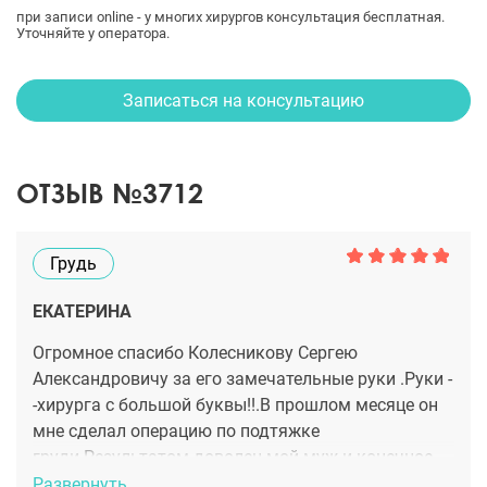
при записи online - у многих хирургов консультация бесплатная.
Уточняйте у оператора.
Записаться на консультацию
ОТЗЫВ №3712
Грудь
ЕКАТЕРИНА
Огромное спасибо Колесникову Сергею
Александровичу за его замечательные руки .Руки -
-хирурга с большой буквы!!.В прошлом месяце он
мне сделал операцию по подтяжке
груди.Результатом доволен мой муж и конечное
же я)советую всем делать операции только у
Развернуть