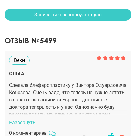
Записаться на консультацию
ОТЗЫВ №5499
Веки
ОЛЬГА
Сделала блефаропластику у Виктора Эдуардовича
Кобозева. Очень рада, что теперь не нужно летать
за красотой в клиники Европы- достойные
доктора теперь есть и у нас! Однозначно буду
рекомендовать эту клинику и доктора всем
знакомым!
Развернуть
0 комментариев