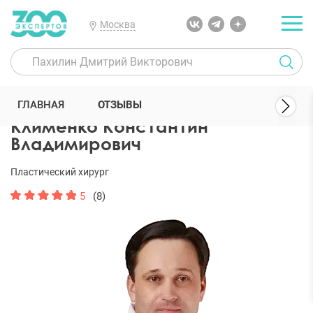
Москва
300 Экспертов
Пластические хирурги
Клименко Константин В
ГЛАВНАЯ
ОТЗЫВЫ
Клименко Константин
Владимирович
Пластический хирург
5
(8)