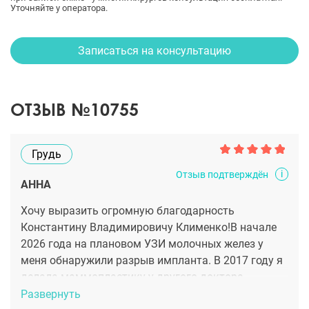
Уточняйте у оператора.
Записаться на консультацию
ОТЗЫВ №10755
Грудь
i
Отзыв подтверждён
АННА
Хочу выразить огромную благодарность
Константину Владимировичу Клименко!В начале
2026 года на плановом УЗИ молочных желез у
меня обнаружили разрыв импланта. В 2017 году я
делала маммопластику у другого доктора.
Результатом изначально довольна не была, тк
Развернуть