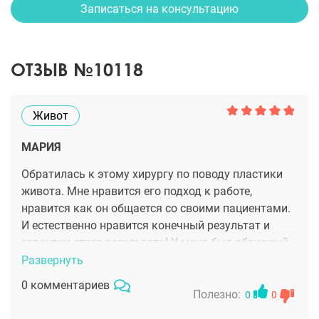
Записаться на консультацию
ОТЗЫВ №10118
Живот
МАРИЯ
Обратилась к этому хирургу по поводу пластики
живота. Мне нравится его подход к работе,
нравится как он общается со своими пациентами.
И естественно нравится конечный результат и
гарантии этого результата! У меня был обвисший
живот, после резкого похудения. Это конечно
Развернуть
кошмар был ???? но Юрий Михайлович все
0 комментариев
успешно исправил. Действительно помог.
Полезно:
0
0
Действительно хотел искренне мне помочь.