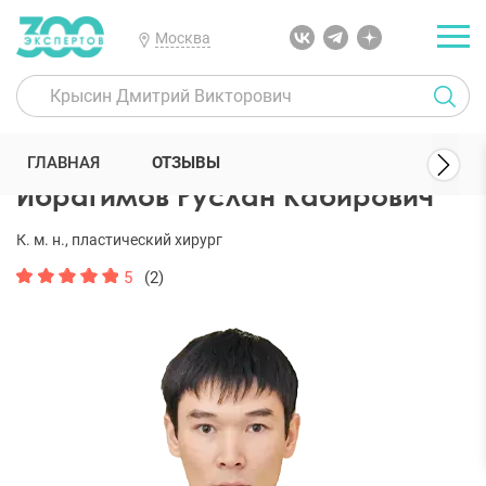
Москва
300 Экспертов
Пластические хирурги
Ибрагимов Руслан Кабир
ГЛАВНАЯ
ОТЗЫВЫ
Ибрагимов Руслан Кабирович
К. м. н., пластический хирург
5
(2)