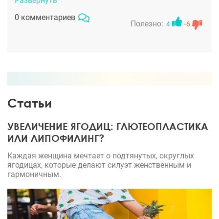
Развернуть
что пойду на операцию. Реабилитация, конечно,
0 комментариев
далась мне не просто, первое время лицо было
Полезно:
4
-6
очень отечное. Но зато сейчас уже могу оценить
результат. Он великолепный, я помолодела лет на
10! Лицо очень хорошо подтянулось, причем все
черты и мимика остались прежними. Спасибо
хирургу за мою красоту!
Статьи
УВЕЛИЧЕНИЕ ЯГОДИЦ: ГЛЮТЕОПЛАСТИКА
ИЛИ ЛИПОФИЛИНГ?
Каждая женщина мечтает о подтянутых, округлых
ягодицах, которые делают силуэт женственным и
гармоничным.