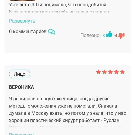
Уже лет с 30ти понимала, что понадобится
Блефаропластика, семейные глаза с сильно
нависшим веком, плюс еще грыжи. Врача выбрала
Развернуть
по рекомендации подруги, видела результат Врач
0 комментариев
Ибрагимов Руслан сразу располагает к себе,
Полезно:
3
-4
вызывает доверие. Страха не было вообще
Результат уже через два месяца потрясающий,
ушел вечно уставший вид, суровость взгляда.
Очень довольна!
Лицо
ВЕРОНИКА
Я решилась на подтяжку лица, когда другие
методы омоложения уже не помогали. Сначала
думала в Москву ехать, но потом у знала, что у нас
хороший пластический хирург работает - Руслан
Ибрагимов в Мастерской красоты. Сходила к нему
на консультацию после которой твердо решила,