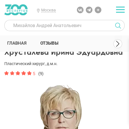
Москва
300 Экспертов
Пластические хирурги
Хрусталева Ирина Эдуар
ГЛАВНАЯ
ОТЗЫВЫ
Хрусталева Ирина Эдуардовна
Пластический хирург, д.м.н.
5
(9)