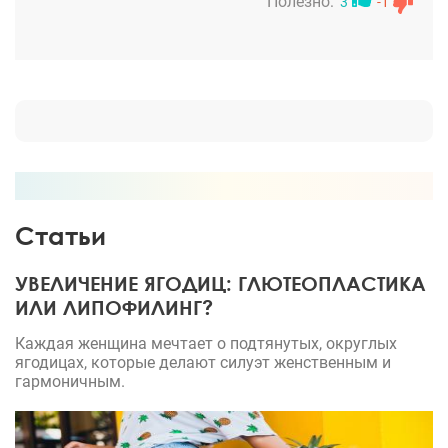
Ирине Эдуардовне заранее, поэтому мы сразу
Полезно:
3
-1
запланировали восстановительные процедуры у
косметологов (микротоки и космеханика).
Дополнительно ездила к Ирине Эдуардовне на
осмотры, чтобы контролировать восстановление в
динамике. В итоге через полтора месяца я уже
пожинала плоды! Раньше, чем все мои знакомые,
кто проходил через пластику. Результатом я
однозначно довольна. И честно никаких сомнений
не было, так как знала, у кого оперируюсь.
Статьи
УВЕЛИЧЕНИЕ ЯГОДИЦ: ГЛЮТЕОПЛАСТИКА
ИЛИ ЛИПОФИЛИНГ?
Каждая женщина мечтает о подтянутых, округлых
ягодицах, которые делают силуэт женственным и
гармоничным.