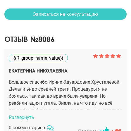
Записаться на консультацию
ОТЗЫВ №8086
{{r_group_name_value}}
ЕКАТЕРИНА НИКОЛАЕВНА
Большое спасибо Ирине Эдуардовне Хрусталёвой.
Делали эндо средней трети. Процедуры я не
боялась, так как во враче была уверена. Но
реабилитация пугала. Знала, на что иду, но всё
равно было боязно, так как у многих, кто проходил
через пластику восстановление растягивалось
Развернуть
едва ли не на полгода. Свои страхи я оглашала
0 комментариев