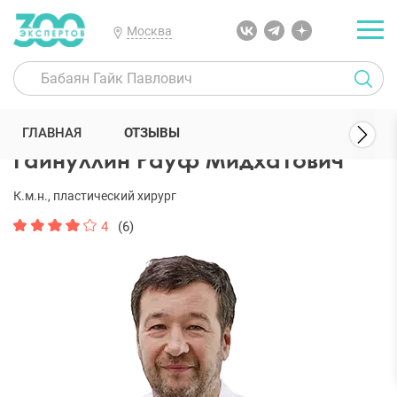
Москва
300 Экспертов
Пластические хирурги
Гайнуллин Рауф Мидхато
ГЛАВНАЯ
ОТЗЫВЫ
Гайнуллин Рауф Мидхатович
К.м.н., пластический хирург
4
(6)