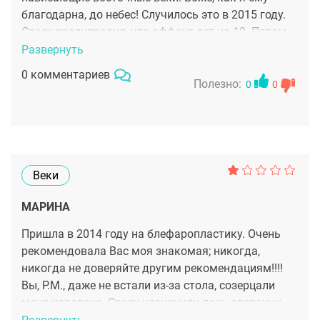
благодарна, до небес! Случилось это в 2015 году.
Сразу предупредил, что эффект лет на 10. Потом
природа возьмет свое, и надо будет повторить. Его
Развернуть
правда, сейчас на дворе 2025, и я собираюсь к
0 комментариев
нему на повторную блефаропластику.
Полезно:
0
0
Потрясающий доктор, простой и душевный!
Замечательный специалист и профессионал
своего дела! Долгая и благая Вам лета! Вы делаете
очень полезное дело, исправляя ошибки природы
и улучшая людей! Огромное Вам спасибо!
Веки
МАРИНА
Пришла в 2014 году на блефаропластику. Очень
рекомендовала Вас моя знакомая; никогда,
никогда не доверяйте другим рекомендациям!!!!
Вы, Р.М., даже не встали из-за стола, созерцали
меня издалека. Сразу назначили день операции,
даже не подойдя ко мне, не осмотрев! Уж про