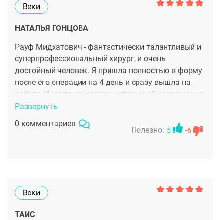
сделали всё: от первой встречи с пациентом,
Веки
операцию, последующие переделки, и бросание
пациентов. Я последние годы я живу, подпирая
НАТАЛЬЯ ГОНЦОВА
веко рукой. Это просто ужасно, это разрушает
Рауф Мидхатович - фантастически талантливый и
мою жизнь! Я почти инвалид! Никому этого не
суперпрофессиональный хирург, и очень
пожелаю! Как Вы думаете, Вы хороший
достойный человек. Я пришла полностью в форму
пластический хирург
после его операции на 4 день и сразу вышла на
работу. И никто из коллег, которые об операции не
знали, никаких вмешательств не заметили.
Развернуть
Фантастика!
0 комментариев
Полезно:
5
-6
Веки
ТАИС