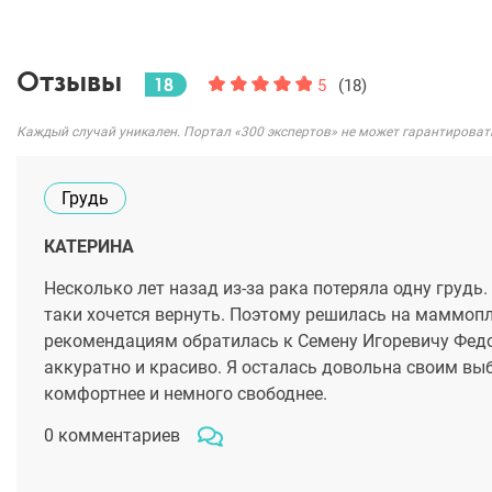
Отзывы
18
5
(18)
Каждый случай уникален. Портал «300 экспертов» не может гарантироват
Грудь
КАТЕРИНА
Несколько лет назад из-за рака потеряла одну грудь
таки хочется вернуть. Поэтому решилась на маммопл
рекомендациям обратилась к Семену Игоревичу Федо
аккуратно и красиво. Я осталась довольна своим вы
комфортнее и немного свободнее.
0 комментариев