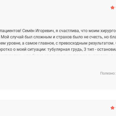
циентов! Семён Игоревич, я счастлива, что моим хирург
. Мой случай был сложным и страхов было не счесть, но бл
м уровне, а самое главное, с превосходным результатом.
коротко о моей ситуации: тубулярная грудь, 3 тип - останов
у испугалась, что будет слишком вызывающе выглядеть, а 
ений, все очень гармонично и в меру. Болевых ощущений п
 и жить полноценной жизнью, однако слово доктора - зако
Полезно:
 за это отдельное спасибо. Успехов Вам, Семён Игоревич, 