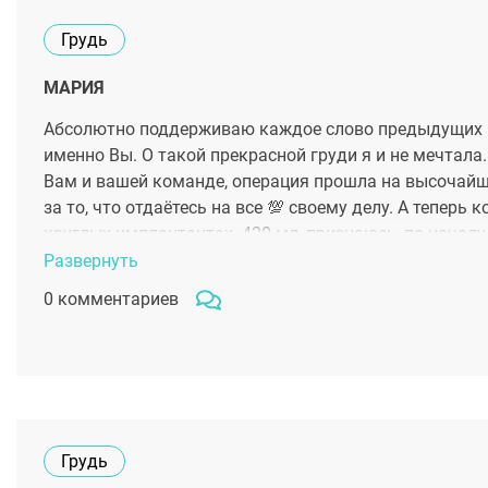
Грудь
МАРИЯ
Абсолютно поддерживаю каждое слово предыдущих па
именно Вы. О такой прекрасной груди я и не мечтала
Вам и вашей команде, операция прошла на высочайше
за то, что отдаётесь на все 💯 своему делу. А теперь 
круглых имплантантах. 420 мл, признаюсь, по начал
мои некоторые коллеги до сих пор не заметили измен
Развернуть
было, уже через неделю хотелось размахивать руками
0 комментариев
соблюдала режим. Все прошло легко и непринуждённо,
огромное человеческое спасибо!
Грудь