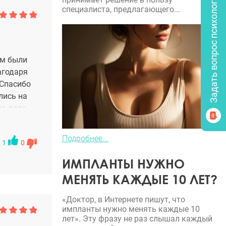
Задать вопрос психологу
специалиста, предлагающего...
ом были
агодаря
 Спасибо
ились на
на деле
очти не
н,
Подробнее...
1
0
и
ИМПЛАНТЫ НУЖНО
МЕНЯТЬ КАЖДЫЕ 10 ЛЕТ?
«Доктор, в Интернете пишут, что
импланты нужно менять каждые 10
лет». Эту фразу не раз слышал каждый