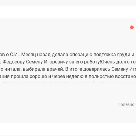
зов о С.И.. Месяц назад делала операцию подтяжка груди и
 Федосову Семену Игоревичу за его работу!Очень долго г
го читала, выбирала врачей. В итоге доверилась Семену Иг
ерация прошла хорошо и через неделю я полностью восстан
 Контролировал и был всегда на связи .( и это не мало важ
е раз огромное спасибо Вам!! Буду рекомендовать вас вс
Полезно: