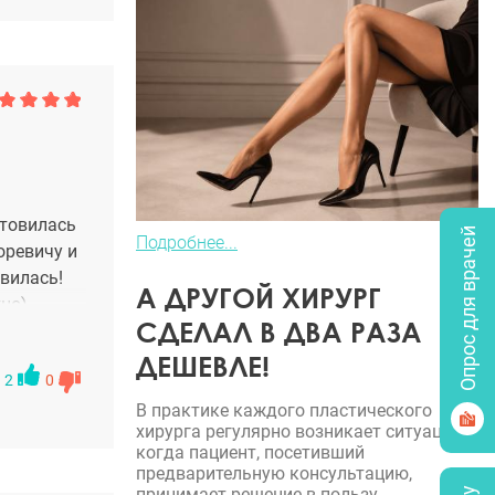
отовилась
Опрос для врачей
Подробнее...
оревичу и
овилась!
А ДРУГОЙ ХИРУРГ
но) ,
СДЕЛАЛ В ДВА РАЗА
ем моим
ДЕШЕВЛЕ!
2
0
В практике каждого пластического
хирурга регулярно возникает ситуация,
когда пациент, посетивший
предварительную консультацию,
принимает решение в пользу