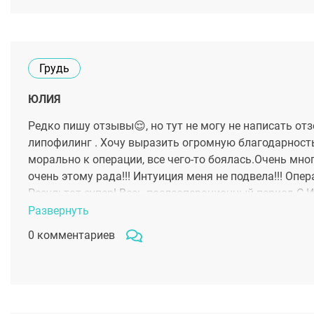
Грудь
ЮЛИЯ
Редко пишу отзывы😌, но тут не могу не написать от
липофилинг . Хочу выразить огромную благодарность
морально к операции, все чего-то боялась.Очень мно
очень этому рада!!! Интуиция меня не подвела!!! Оп
Результат супер! Весь послеоперационный период С.И.
всегда отвечает на любые возникающие вопросы ! Ещ
Развернуть
знакомым и друзьям !!!! 😊
0 комментариев