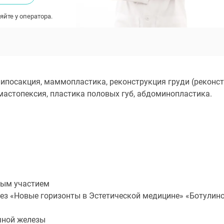
яйте у оператора.
липосакция, маммопластика, реконструкция груди (реконс
мастопексия, пластика половых губ, абдоминопластика.
ным участием
лез «Новые горизонты в Эстетической медицине» «Ботулин
чной железы