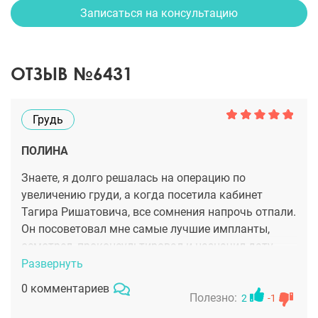
Записаться на консультацию
ОТЗЫВ №6431
Грудь
ПОЛИНА
Знаете, я долго решалась на операцию по
увеличению груди, а когда посетила кабинет
Тагира Ришатовича, все сомнения напрочь отпали.
Он посоветовал мне самые лучшие импланты,
осмотрел, проконсультировал и назначил дату
операции, по моей просьбе максимально
Развернуть
приближенная. После операции мне очень
0 комментариев
понравился результат! Всё вышло без осложнений,
Полезно:
2
-1
уверена, все получилось очень удачно благодаря