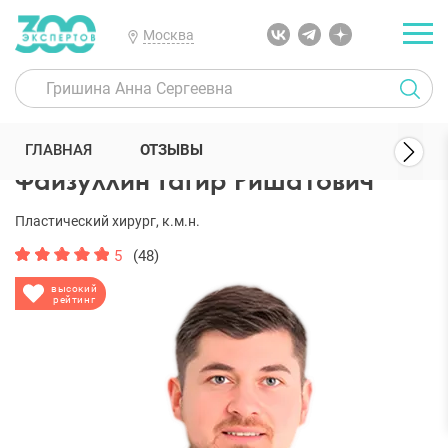
Москва
300 Экспертов
Пластические хирурги
Файзуллин Тагир Ришат
ГЛАВНАЯ
ОТЗЫВЫ
Файзуллин Тагир Ришатович
Пластический хирург, к.м.н.
5
(48)
высокий
рейтинг