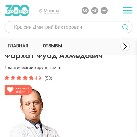
Москва
300 Экспертов
Пластические хирурги
Фархат Фуад Ахмедович
ГЛАВНАЯ
ОТЗЫВЫ
Фархат Фуад Ахмедович
Пластический хирург, к.м.н.
4.9
(53)
высокий
рейтинг