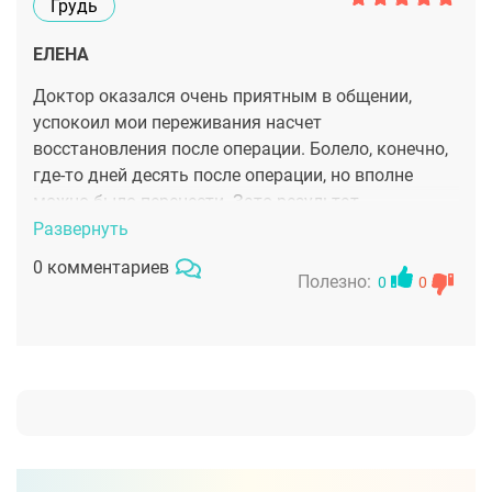
Грудь
ЕЛЕНА
Доктор оказался очень приятным в общении,
успокоил мои переживания насчет
восстановления после операции. Болело, конечно,
где-то дней десять после операции, но вполне
можно было перенести. Зато результат –
шикарная троечка, как и мечтала! И что самое
Развернуть
главное, все прошло без осложнений, грудь
0 комментариев
ощущается абсолютно естественно, как своя.
Полезно:
0
0
Очень признательна!