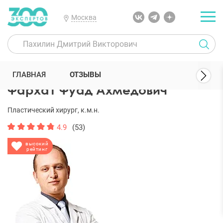
Москва
300 Экспертов
Пластические хирурги
Фархат Фуад Ахмедович
ГЛАВНАЯ
ОТЗЫВЫ
Фархат Фуад Ахмедович
Пластический хирург, к.м.н.
4.9
(53)
высокий
рейтинг