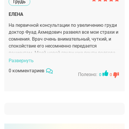
Грудь
ЕЛЕНА
На первичной консультации по увеличению груди
доктор Фуад Ахмедович развеял все мои страхи и
сомнения. Врач очень внимательный, чуткий, и
спокойствие его несомненно передается
пациентам. Моей новой груди уже почти полгода.
Регулярно хожу на осмотр в клинику - доктор
Развернуть
следит за результатом своей работы. Очень
0 комментариев
довольна
Полезно:
0
0