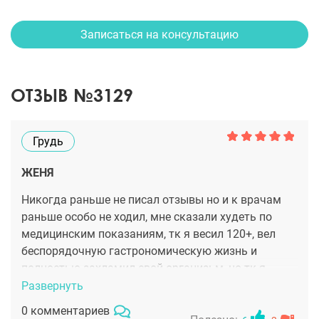
Записаться на консультацию
ОТЗЫВ №3129
Грудь
ЖЕНЯ
Никогда раньше не писал отзывы но и к врачам
раньше особо не ходил, мне сказали худеть по
медицинским показаниям, тк я весил 120+, вел
беспорядочную гастрономическую жизнь и
полностью захламил свой организьм, но тк я
человек безумно ленивый и со спортом на Вы я
Развернуть
решил все лишнее сначала отсосать, а потом уже
0 комментариев