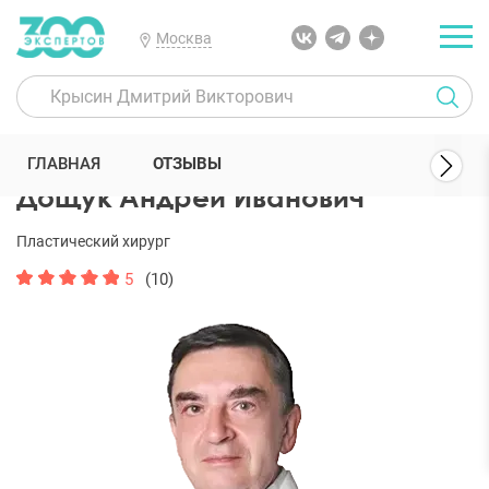
Москва
300 Экспертов
Пластические хирурги
Дощук Андрей Иванович
ГЛАВНАЯ
ОТЗЫВЫ
Дощук Андрей Иванович
Пластический хирург
5
(10)