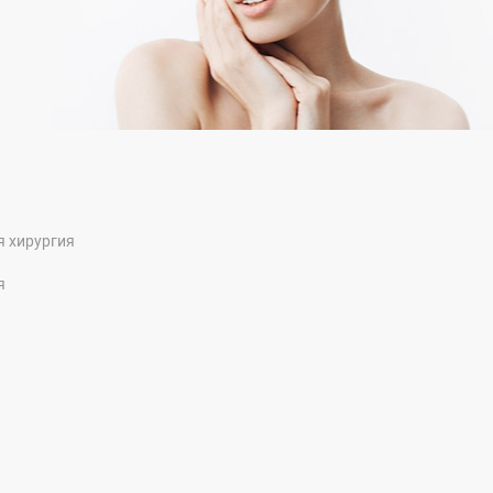
я хирургия
я