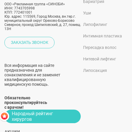
Бариатрия
ООО «Рекламная группа «СИНОБИ»
ИНН: 7743705998
КПП: 772401001
Уши
Юр. адрес: 115569, Город Москва, вн.тер.г.
муниципальный округ Орехово-Борисово
Липофилинг
Северное, проезд Шипиловский, д. 27, помещ.
13Н
Интимная пластика
ЗАКАЗАТЬ ЗВОНОК
Пересадка волос
Нитевой лифтинг
Вся информация на сайте
предназначена для
Липосакция
ознакомления и не заменяет
квалифицированную
медицинскую помощь.
Обязательно
проконсультируйтесь
с врачом!
Народный рейтинг
хирургов
АКЦИИ