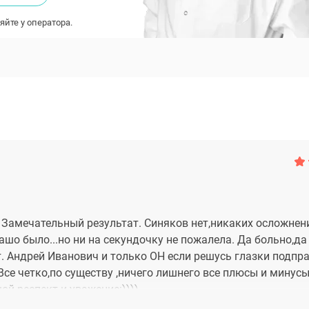
яйте у оператора.
 Замечательный результат. Синяков нет,никаких осложнен
о было...но ни на секундочку не пожалела. Да больно,да
. Андрей Иванович и только ОН если решусь глазки подпра
Все четко,по существу ,ничего лишнего все плюсы и минусы
ой респект и уважение:))))