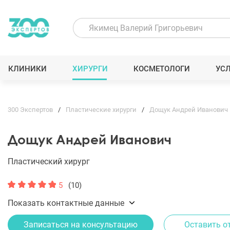
КЛИНИКИ
ХИРУРГИ
КОСМЕТОЛОГИ
УС
300 Экспертов
Пластические хирурги
Дощук Андрей Иванович
Дощук Андрей Иванович
Пластический хирург
5
(10)
Показать контактные данные
Записаться на консультацию
Оставить о