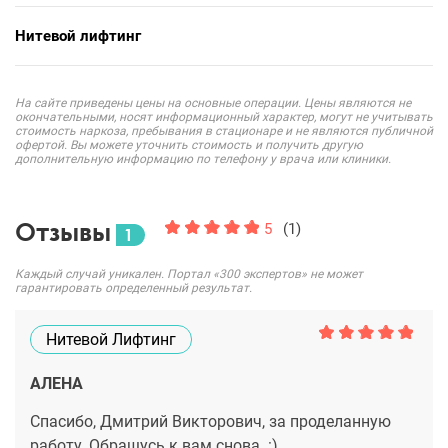
Нитевой лифтинг
На сайте приведены цены на основные операции. Цены являются не
окончательными, носят информационный характер, могут не учитывать
стоимость наркоза, пребывания в стационаре и не являются публичной
офертой. Вы можете уточнить стоимость и получить другую
дополнительную информацию по телефону у врача или клиники.
Отзывы
5
(1)
1
Каждый случай уникален. Портал «300 экспертов» не может
гарантировать определенный результат.
Нитевой Лифтинг
АЛЕНА
Спасибо, Дмитрий Викторович, за проделанную
работу. Обращусь к вам снова. :)