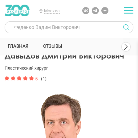
Москва
300 Экспертов
Пластические хирурги
Давыдов Дмитрий Викто
ГЛАВНАЯ
ОТЗЫВЫ
Давыдов Дмитрий Викторович
Пластический хирург
5
(1)