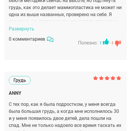
бьюти методики сейчас на высоте, но подтянуть
грудь, как это делает маммопластика не может ни
одна из выше названных, проверено на себе. Я
решилась на операцию так как всегда стремлюсь
выглядеть идеально, а после 40 без
Развернуть
вмешательства докторов это практически
0 комментариев
невозможно. После проведенной маммопластики
Полезно:
1
-1
я стала абсолютным сторонником пластической
хирургии, не исключая, конечно фактор выбора
профессионального специалиста. С выбором
доктора мне чрезвычайно повезло, я делала у
Четвериковой Марины Анатольевны.
Грудь
Ответственная, дотошная, внимательная и
порядочная врач. Исходя из того, что моя
ANNY
реабилитация прошла гораздо легче чем я себе
С тех пор, как я была подростком, у меня всегда
представляла, могу отметить так же, что рука у
была большая грудь, а когда мне исполнилось 30
Марины Анатольевны легкая и это главным
и у меня появилось двое детей, дела пошли на
образом обусловит мой выбор в пользу ее
спад. Мне не только надоело все время таскать их
кандидатуры для дальнейших манипуляций с