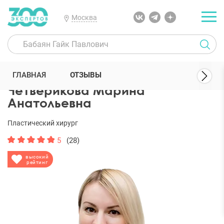
Москва
300 Экспертов
Пластические хирурги
Четверикова Марина Ана
ГЛАВНАЯ
ОТЗЫВЫ
Четверикова Марина
Анатольевна
Пластический хирург
5
(28)
высокий
рейтинг