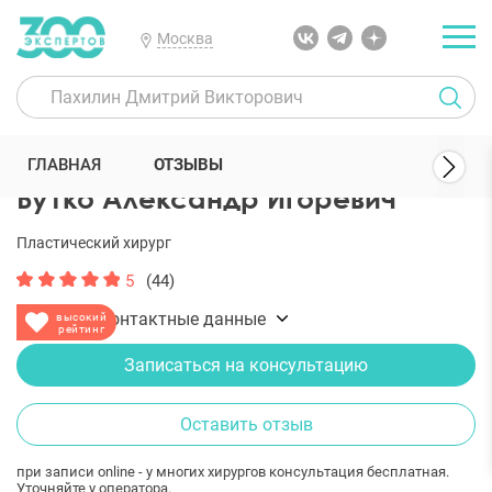
Москва
300 Экспертов
Пластические хирурги
Бутко Александр Игорев
ГЛАВНАЯ
ОТЗЫВЫ
Бутко Александр Игоревич
Пластический хирург
5
(44)
Показать контактные данные
высокий
рейтинг
Записаться на консультацию
Оставить отзыв
при записи online - у многих хирургов консультация бесплатная.
Уточняйте у оператора.