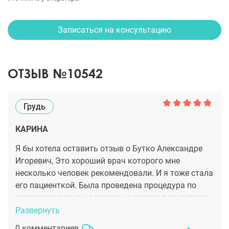
Записаться на консультацию
ОТЗЫВ №10542
Грудь
КАРИНА
Я бы хотела оставить отзыв о Бутко Александре
Игоревич, Это хороший врач которого мне
несколько человек рекомендовали. И я тоже стала
его пациенткой. Была проведена процедура по
увеличению груди с помощью имплантов мотивы
эргономикс. Это качественный материал,
Развернуть
долговечный Надеюсь что мне хватит их на
0 комментариев