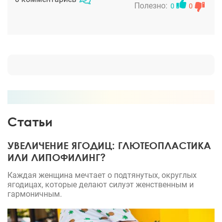
длительное время. Результат мне нравится, это
Полезно:
0
0
красивая эстетичная грудь, которая и на ощупь
похожа на натуральную грудь и на внешний вид
она конечно шикарная.
Статьи
УВЕЛИЧЕНИЕ ЯГОДИЦ: ГЛЮТЕОПЛАСТИКА
ИЛИ ЛИПОФИЛИНГ?
Каждая женщина мечтает о подтянутых, округлых
ягодицах, которые делают силуэт женственным и
гармоничным.