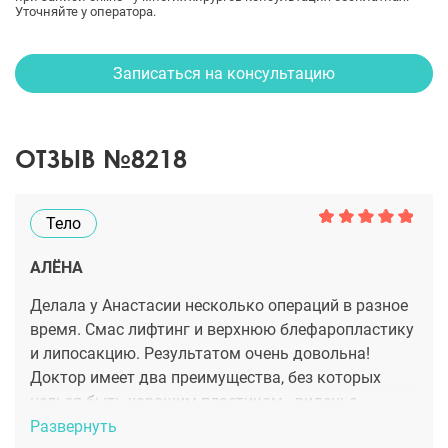
Уточняйте у оператора.
Записаться на консультацию
ОТЗЫВ №8218
Тело
АЛЁНА
Делала у Анастасии несколько операций в разное
время. Смас лифтинг и верхнюю блефаропластику
и липосакцию. Результатом очень довольна!
Доктор имеет два преимущества, без которых
нельзя быть хорошим пластиком - виденье
художника и золотые руки. Итогом является
Развернуть