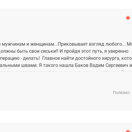
и мужчинам и женщинам...Приковывает взгляд любого... Мо
должны быть свои сиськи!! И пройдя этот путь, я уверенно
ерацию - делать! Главное найти достойного хирурга, кото
деальными швами. Я такого нашла Баков Вадим Сергеевич и
совершенствование себя как внешне, так и внутренне. Разви
ически и морально. Будьте прекрасны во всем... От души, д
Полезно: