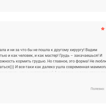
ала и ни за что бы не пошла к другому хирургу! Вадим
ью и как человек, и как мастер! Грудь – закачаешься! И
можность кормить грудью. Но главное, это форма! Не любл
жаться))) И все-таки как далеко ушла современная маммоп
меня грудь или с имплантами) А я далеко не всем спешу р
Полезно: