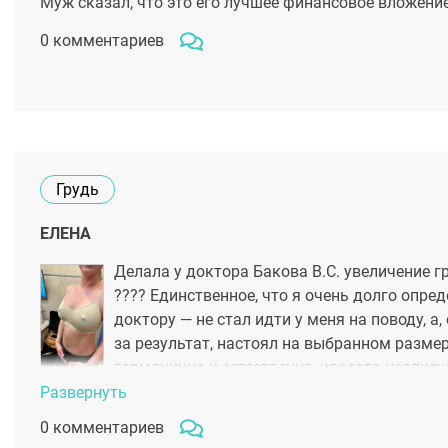
Муж сказал, что это его лучшее финансовое вложение
0 комментариев
Грудь
ЕЛЕНА
Делала у доктора Бакова В.С. увеличение г
???? Единственное, что я очень долго опре
доктору — не стал идти у меня на поводу, а
за результат, настоял на выбранном размер
гармонично и естественно, красота неопис
хирурга.
Развернуть
0 комментариев