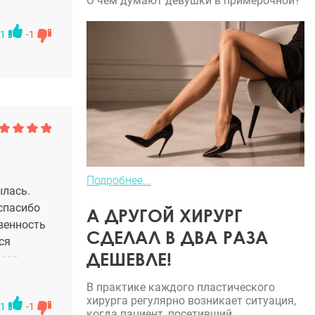
О чем думают девушки в примерочной?
1
-1
Подробнее...
ылась.
 спасибо
А ДРУГОЙ ХИРУРГ
твенность
СДЕЛАЛ В ДВА РАЗА
ся
ДЕШЕВЛЕ!
кого
В практике каждого пластического
хирурга регулярно возникает ситуация,
1
-1
когда пациент, посетивший