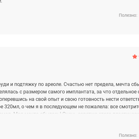
.
Полезно:
руди и подтяжку по ареоле. Счастью нет предела, мечта сб
делялась с размером самого имплантата, за что отдельное
, оперевшись на свой опыт и свою готовность нести ответс
е 320мл, о чем я в последующем не пожалела: все смотрит
уемая. Моя мечта сбылась! Очень советую этого пластичес
Полезно: