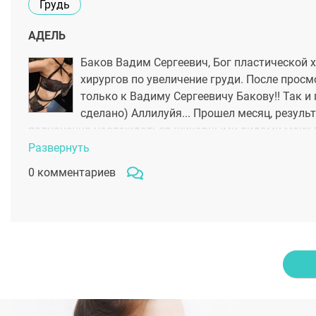
Грудь
АДЕЛЬ
Баков Вадим Сергеевич, Бог пластической х
хирургов по увеличение груди. После просм
только к Вадиму Сергеевичу Бакову!! Так и
сделано) Аллилуйя... Прошел месяц, резуль
полноценно наслаждаться шикарными видами моих бу
Развернуть
0 комментариев