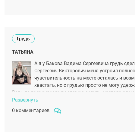
Грудь
ТАТЬЯНА
А я у Бакова Вадима Сергеевича грудь сдел
Сергеевич Викторович меня устроил полност
чувствительность на месте осталась и воз
хвастать, но с грудью просто не могу удер
Ведь по внешнему виду сложно судить, настоящая у 
свой секрет.
Развернуть
0 комментариев