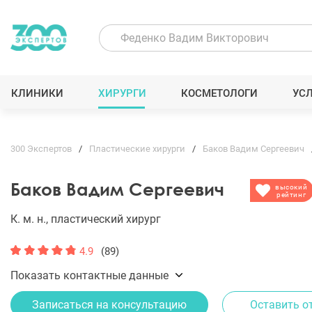
КЛИНИКИ
ХИРУРГИ
КОСМЕТОЛОГИ
УС
300 Экспертов
Пластические хирурги
Баков Вадим Сергеевич
Баков Вадим Сергеевич
высокий
рейтинг
К. м. н., пластический хирург
4.9
(89)
Показать контактные данные
Записаться на консультацию
Оставить о