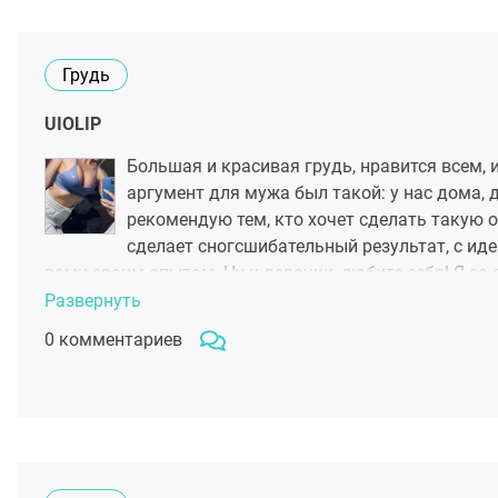
Грудь
UIOLIP
Большая и красивая грудь, нравится всем, 
аргумент для мужа был такой: у нас дома, 
рекомендую тем, кто хочет сделать такую оп
сделает сногсшибательный результат, с и
вами своим опытом. Ну и девочки, любите себя! Я за 
каждый день, становитесь лучшей версией себя физ
Развернуть
волос, от мыслей до действий, от любви до красоты!
0 комментариев