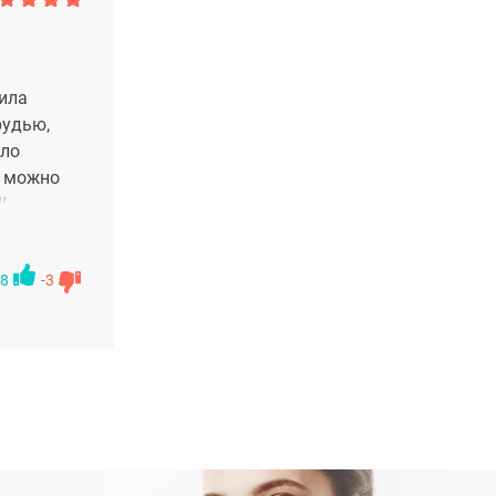
рила
рудью,
ыло
и можно
!
8
-3