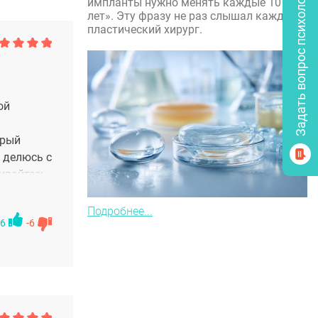
Задать вопрос психологу
импланты нужно менять каждые 10
лет». Эту фразу не раз слышал каждый
пластический хирург.
й
рый
 делюсь с
вайтесь,
о кончиков
Подробнее...
6
-6