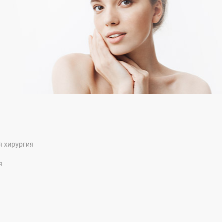
я хирургия
я