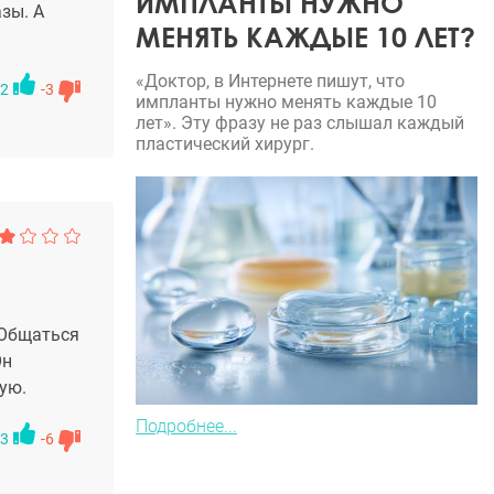
ИМПЛАНТЫ НУЖНО
азы. А
МЕНЯТЬ КАЖДЫЕ 10 ЛЕТ?
«Доктор, в Интернете пишут, что
2
-3
импланты нужно менять каждые 10
лет». Эту фразу не раз слышал каждый
пластический хирург.
.Общаться
Он
ую.
Подробнее...
3
-6