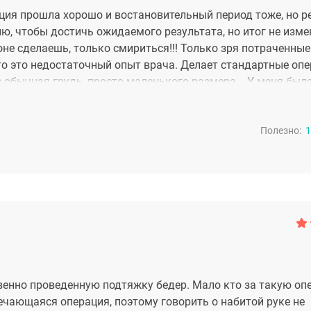
ция прошла хорошо и востановительный период тоже, но р
ю, чтобы достичь ожидаемого результата, но итог не изме
не сделаешь, только смириться!!! Только зря потраченные д
то это недостаточный опыт врача. Делает стандартные опе
 обычная грудь, просто маленького размера... У меня был
ать при планировании операции!!! Только сейчас, пройдя 
а проблема хирурга, - не правильно подобравшего имплант
Полезно:
деала! И конечно же найти своего врача!!!
1
венно проведенную подтяжку бедер. Мало кто за такую о
речающаяся операция, поэтому говорить о набитой руке не