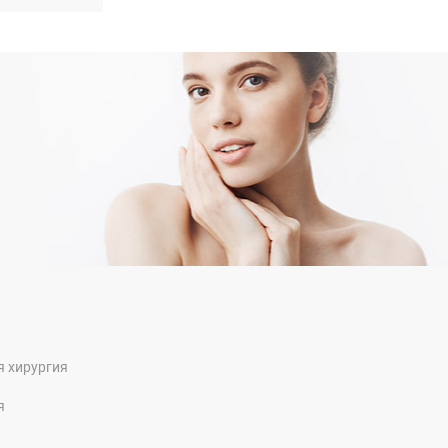
я хирургия
я