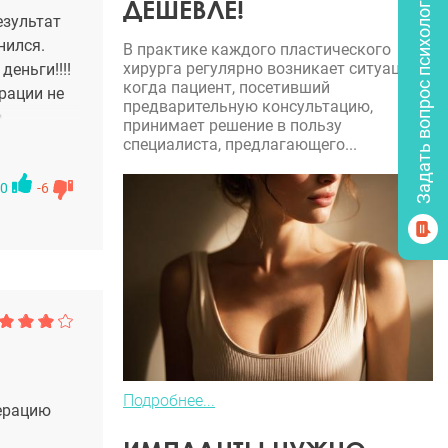
Задать вопрос психологу
ДЕШЕВЛЕ!
езультат
нился.
В практике каждого пластического
хирурга регулярно возникает ситуация,
еньги!!!!
когда пациент, посетивший
рации не
предварительную консультацию,
а
принимает решение в пользу
не одного
специалиста, предлагающего...
ы и
0
-6
Подробнее...
перацию