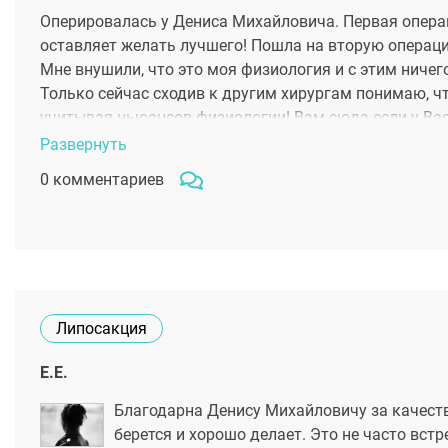
Оперировалась у Дениса Михайловича. Первая опера
оставляет желать лучшего! Пошла на вторую операци
Мне внушили, что это моя физиология и с этим ничего
Только сейчас сходив к другим хирургам понимаю, ч
учитывая ньюансов физиологии! Вам сюда если у Вас
коническая грудь, наличие которой надо было учитыв
Развернуть
хирурга я поняла что это не проблема формы груди, 
0 комментариев
доступ!!! Девчонки, всем удачи в достижении своего и
Липосакция
Е.Е.
Благодарна Денису Михайловичу за качест
берется и хорошо делает. Это не часто вст