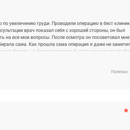
ю по увеличению груди. Проводили операцию в бест клиник
сультации врач показал себя с хорошей стороны, он был
ть на все мои вопросы. После осмотра он посоветовал мне
ирала сама. Как прошла сама операция я даже не заметил
много болела, но болеутоляющие быстро решали эту пробл
нем стали совсем не заметны.
Полезно: