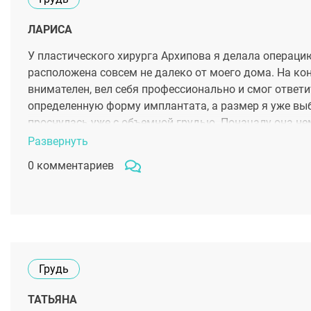
ЛАРИСА
У пластического хирурга Архипова я делала операци
расположена совсем не далеко от моего дома. На кон
внимателен, вел себя профессионально и смог ответи
определенную форму имплантата, а размер я уже выб
проснулась уже с объемной грудью. Поначалу она не
получилась красивой и натуральной, шрамы со време
Развернуть
0 комментариев
Грудь
ТАТЬЯНА