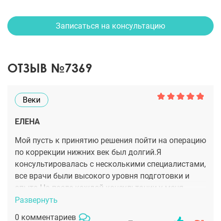
Записаться на консультацию
ОТЗЫВ №7369
Веки
ЕЛЕНА
Мой пусть к принятию решения пойти на операцию
по коррекции нижних век был долгий.Я
консультировалась с несколькими специалистами,
все врачи были высокого уровня подготовки и
опыта.Но после каждой консультации у меня
возникали сомнения.Дело в том,что в у меня есть
Развернуть
одна особенность,склонность к образованию
0 комментариев