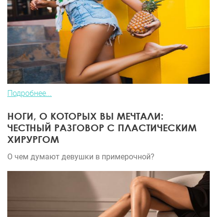
беспокоили тоже нет.Сейчас я с уверенностью
могу сказать,что я готова продолжить своё
преображение у Олеси Анатольевны Спасибо всем
кто оставляет отзывы,ведь я ориентировалась
именно по ним.И ещё одна особенность
доктора,она говорит так,как будет не даёт пустых
обещаний,что очень важно.Когда я пришла на 5
день к косметологу на физио процедуры она
Подробнее...
сказала,что мои швы и послеоперационный
вид,это лучшие что она видела за всю свою
НОГИ, О КОТОРЫХ ВЫ МЕЧТАЛИ:
практику Это дороговато стоит.Поэтому мои
ЧЕСТНЫЙ РАЗГОВОР С ПЛАСТИЧЕСКИМ
слова благодарности доктору.Умница.
ХИРУРГОМ
О чем думают девушки в примерочной?