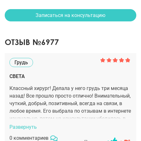
Записаться на консультацию
ОТЗЫВ №6977
Грудь
СВЕТА
Классный хирург! Делала у него грудь три месяца
назад! Все прошло просто отлично! Внимательный,
чуткий, добрый, позитивный, всегда на связи, в
любое время. Его выбрала по отзывам в интернете
изначально, потом на консультации убедилась в
правильности своего выбора. Супер! Еще ни разу
Развернуть
не пожалела о том, что именно у него сделала
0 комментариев