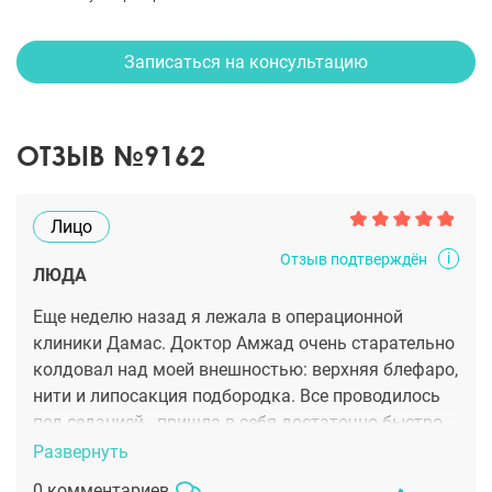
Записаться на консультацию
ОТЗЫВ №9162
Лицо
i
Отзыв подтверждён
ЛЮДА
Еще неделю назад я лежала в операционной
клиники Дамас. Доктор Амжад очень старательно
колдовал над моей внешностью: верхняя блефаро,
нити и липосакция подбородка. Все проводилось
под седацией - пришла в себя достаточно быстро,
за что большое лучшему анестезиологу Дмитрию!
Развернуть
Это был мой первый опыт в пластической
0 комментариев