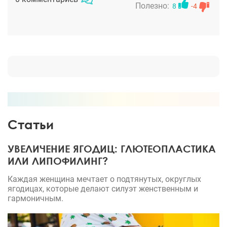
хирургии.. нервничала я конечно знатно! А зря!
Полезно:
8
-4
Сейчас чувствую себя просто прекрасно ну и
результат уже очень радует. Хочу сделать акцент
на том, что все не так уж страшно как это пишут в
отзывах. Самое главное не накручивать себя и
обратиться действительно к правильному и
опытному хирургу! Я своего нашла! Всем желаю
того же)
Статьи
УВЕЛИЧЕНИЕ ЯГОДИЦ: ГЛЮТЕОПЛАСТИКА
ИЛИ ЛИПОФИЛИНГ?
Каждая женщина мечтает о подтянутых, округлых
ягодицах, которые делают силуэт женственным и
гармоничным.