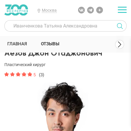
Москва
300 Экспертов
Пластические хирурги
Аёзов Джон Отаджонови
ГЛАВНАЯ
ОТЗЫВЫ
Аёзов Джон Отаджонович
Пластический хирург
5
(3)