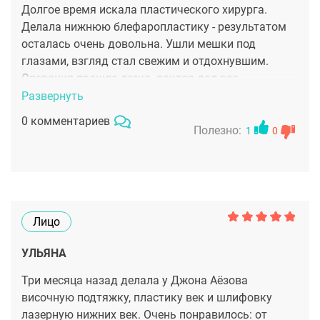
Долгое время искала пластического хирурга.
доктора и его команды: поддержка, контроль на
Делала нижнюю блефаропластику - результатом
всех этапах, внимательность и забота.
осталась очень довольна. Ушли мешки под
Восстановление прошло спокойно и комфортно.
глазами, взгляд стал свежим и отдохнувшим.
Джон Аёзов — настоящий профессионал своего
Операция прошла легко, доктор дал все
дела, умница и, без сомнений, красавчик. Если вы
рекомендации и поддерживал на всех этапах
Развернуть
ищете хирурга, которому можно доверить своё
реабилитации. Сейчас продолжаю ходить к Аёзову
лицо, искренне рекомендую.
0 комментариев
Джону на косметологические процедуры.
Полезно:
1
0
Лицо
УЛЬЯНА
Три месяца назад делала у Джона Аёзова
височную подтяжку, пластику век и шлифовку
лазерную нижних век. Очень понравилось: от