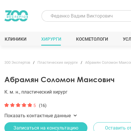
КЛИНИКИ
ХИРУРГИ
КОСМЕТОЛОГИ
УС
300 Экспертов
Пластические хирурги
Абрамян Соломон Маисо
Абрамян Соломон Маисович
К. м. н., пластический хирург
5
(16)
Показать контактные данные
Записаться на консультацию
Оставить о