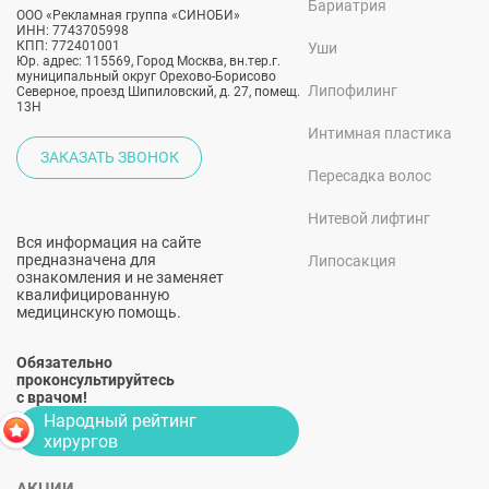
Бариатрия
ООО «Рекламная группа «СИНОБИ»
ИНН: 7743705998
КПП: 772401001
Уши
Юр. адрес: 115569, Город Москва, вн.тер.г.
муниципальный округ Орехово-Борисово
Липофилинг
Северное, проезд Шипиловский, д. 27, помещ.
13Н
Интимная пластика
ЗАКАЗАТЬ ЗВОНОК
Пересадка волос
Нитевой лифтинг
Вся информация на сайте
предназначена для
Липосакция
ознакомления и не заменяет
квалифицированную
медицинскую помощь.
Обязательно
проконсультируйтесь
с врачом!
Народный рейтинг
хирургов
АКЦИИ