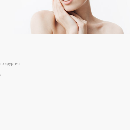
я хирургия
я